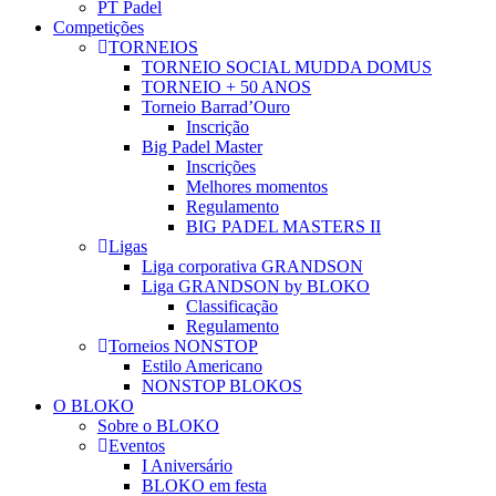
PT Padel
Competições
TORNEIOS
TORNEIO SOCIAL MUDDA DOMUS
TORNEIO + 50 ANOS
Torneio Barrad’Ouro
Inscrição
Big Padel Master
Inscrições
Melhores momentos
Regulamento
BIG PADEL MASTERS II
Ligas
Liga corporativa GRANDSON
Liga GRANDSON by BLOKO
Classificação
Regulamento
Torneios NONSTOP
Estilo Americano
NONSTOP BLOKOS
O BLOKO
Sobre o BLOKO
Eventos
I Aniversário
BLOKO em festa