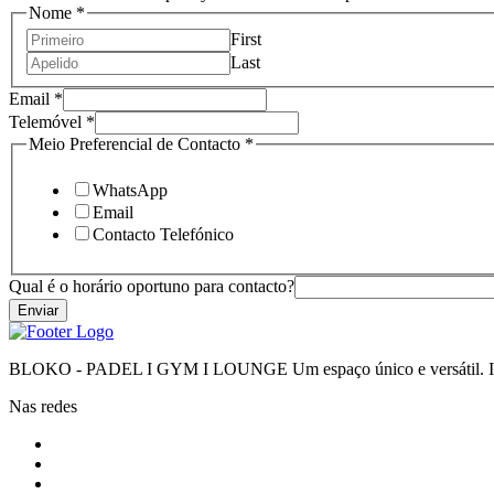
Nome
*
First
Last
Meio
Email
*
Contacto
Telemóvel
*
contacto?
Meio Preferencial de Contacto
*
WhatsApp
Email
Contacto Telefónico
Qual é o horário oportuno para contacto?
Enviar
BLOKO - PADEL I GYM I LOUNGE Um espaço único e versátil. Impr
Nas redes