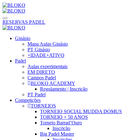
RESERVAS PADEL
Ginásio
Mapa Aulas Ginásio
PT Ginásio
+IDADE+ATIVO
Padel
Aulas experimentais
EM DIRETO
Campos Padel
BLOKO ACADEMY
Regulamento | Inscrição
PT Padel
Competições
TORNEIOS
TORNEIO SOCIAL MUDDA DOMUS
TORNEIO + 50 ANOS
Torneio Barrad’Ouro
Inscrição
Big Padel Master
Inscrições