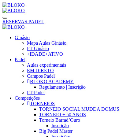
RESERVAS PADEL
Ginásio
Mapa Aulas Ginásio
PT Ginásio
+IDADE+ATIVO
Padel
Aulas experimentais
EM DIRETO
Campos Padel
BLOKO ACADEMY
Regulamento | Inscrição
PT Padel
Competições
TORNEIOS
TORNEIO SOCIAL MUDDA DOMUS
TORNEIO + 50 ANOS
Torneio Barrad’Ouro
Inscrição
Big Padel Master
Inscrições