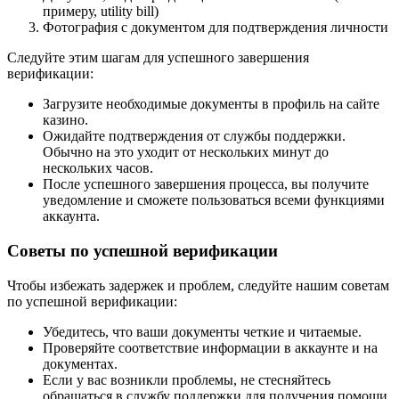
примеру, utility bill)
Фотография с документом для подтверждения личности
Следуйте этим шагам для успешного завершения
верификации:
Загрузите необходимые документы в профиль на сайте
казино.
Ожидайте подтверждения от службы поддержки.
Обычно на это уходит от нескольких минут до
нескольких часов.
После успешного завершения процесса, вы получите
уведомление и сможете пользоваться всеми функциями
аккаунта.
Советы по успешной верификации
Чтобы избежать задержек и проблем, следуйте нашим советам
по успешной верификации:
Убедитесь, что ваши документы четкие и читаемые.
Проверяйте соответствие информации в аккаунте и на
документах.
Если у вас возникли проблемы, не стесняйтесь
обращаться в службу поддержки для получения помощи.