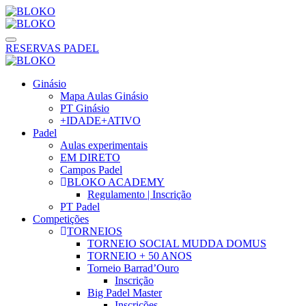
RESERVAS PADEL
Ginásio
Mapa Aulas Ginásio
PT Ginásio
+IDADE+ATIVO
Padel
Aulas experimentais
EM DIRETO
Campos Padel
BLOKO ACADEMY
Regulamento | Inscrição
PT Padel
Competições
TORNEIOS
TORNEIO SOCIAL MUDDA DOMUS
TORNEIO + 50 ANOS
Torneio Barrad’Ouro
Inscrição
Big Padel Master
Inscrições