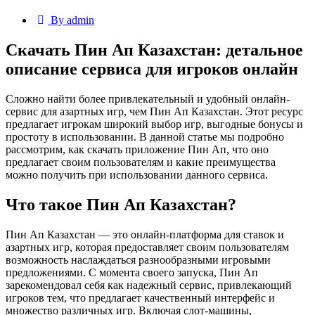
By admin
Скачать Пин Ап Казахстан: детальное
описание сервиса для игроков онлайн
Сложно найти более привлекательный и удобный онлайн-
сервис для азартных игр, чем Пин Ап Казахстан. Этот ресурс
предлагает игрокам широкий выбор игр, выгодные бонусы и
простоту в использовании. В данной статье мы подробно
рассмотрим, как скачать приложение Пин Ап, что оно
предлагает своим пользователям и какие преимущества
можно получить при использовании данного сервиса.
Что такое Пин Ап Казахстан?
Пин Ап Казахстан — это онлайн-платформа для ставок и
азартных игр, которая предоставляет своим пользователям
возможность наслаждаться разнообразными игровыми
предложениями. С момента своего запуска, Пин Ап
зарекомендовал себя как надежный сервис, привлекающий
игроков тем, что предлагает качественный интерфейс и
множество различных игр. Включая слот-машины,