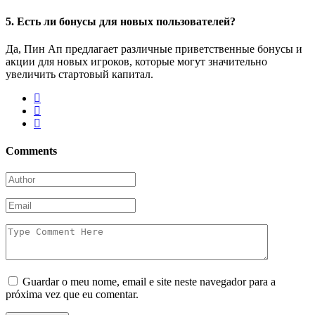
5. Есть ли бонусы для новых пользователей?
Да, Пин Ап предлагает различные приветственные бонусы и
акции для новых игроков, которые могут значительно
увеличить стартовый капитал.
Comments
Guardar o meu nome, email e site neste navegador para a
próxima vez que eu comentar.