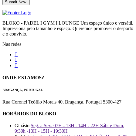
BLOKO - PADEL I GYM I LOUNGE Um espaço único e versátil.
Impressiona pelo tamanho e espaço. Queremos promover o desporto
e o convívio.
Nas redes
ONDE ESTAMOS?
BRAGANÇA, PORTUGAL
Rua Coronel Teófilo Morais 40, Bragança, Portugal 5300-427
HORÁRIOS DO BLOKO
Ginásio
Seg. a Sex. 07H - 13H . 14H - 22H Sáb. e Dom.
9:30h -13H - 15H - 19:30H