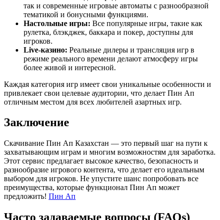
так и современные игровые автоматы с разнообразной
тематикой и бонусными функциями.
Настольные игры:
Все популярные игры, такие как
рулетка, блэкджек, баккара и покер, доступны для
игроков.
Live-казино:
Реальные дилеры и трансляция игр в
режиме реального времени делают атмосферу игры
более живой и интересной.
Каждая категория игр имеет свои уникальные особенности и
привлекает свои целевые аудитории, что делает Пин Ап
отличным местом для всех любителей азартных игр.
Заключение
Скачивание Пин Ап Казахстан — это первый шаг на пути к
захватывающим играм и многим возможностям для заработка.
Этот сервис предлагает высокое качество, безопасность и
разнообразие игрового контента, что делает его идеальным
выбором для игроков. Не упустите шанс попробовать все
преимущества, которые функционал Пин Ап может
предложить!
Пин Ап
Часто задаваемые вопросы (FAQs)