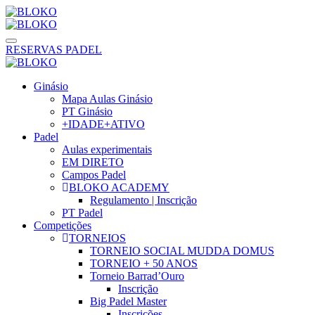
RESERVAS PADEL
Ginásio
Mapa Aulas Ginásio
PT Ginásio
+IDADE+ATIVO
Padel
Aulas experimentais
EM DIRETO
Campos Padel
BLOKO ACADEMY
Regulamento | Inscrição
PT Padel
Competições
TORNEIOS
TORNEIO SOCIAL MUDDA DOMUS
TORNEIO + 50 ANOS
Torneio Barrad’Ouro
Inscrição
Big Padel Master
Inscrições