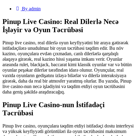
By admin
Pinup Live Casino: Real Dilerlə Necə
İşləyir və Oyun Təcrübəsi
Pinup live casino, real dilerlə oyun keyfiyyətini bir araya gətirərək
istifadəçilərə unudulmaz bir oyun təcrübəsi təqdim edir. Bu növ
kazino, oyunçulara evdən çıxmadan, canlı dilerlərlə qarşılıqlı
əlaqəyə girərək, real kazino hissi yaşama imkanı verir. Oyunlar
arasında rulet, blackjack, baccarat kimi klassik oyunlar var və bütün
oyunlar peşəkar dilerlər tərəfindən idarə olunur. Oyunçular, real
vaxtda oyunların gedişatını izləyə bilərlər və dilerlə interaksiyaya
girərək, daha da real bir atmosfer yaratmış olurlar. Bu yazıda, Pinup
live casino-nun necə işlədiyini və təqdim etdiyi oyun təcrübəsini
daha geniş şəkildə araşdıracağıq.
Pinup Live Casino-nun İstifadəçi
Təcrübəsi
Pinup live casino, oyunçulara təqdim etdiyi istifadəçi dostu interfeysi
və yüksək keyfiyyətli görüntüləri ilə oyun təcrübəsini maksimum