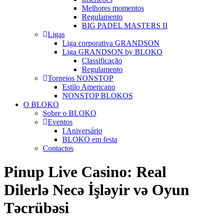
Melhores momentos
Regulamento
BIG PADEL MASTERS II
Ligas
Liga corporativa GRANDSON
Liga GRANDSON by BLOKO
Classificação
Regulamento
Torneios NONSTOP
Estilo Americano
NONSTOP BLOKOS
O BLOKO
Sobre o BLOKO
Eventos
I Aniversário
BLOKO em festa
Contactos
Pinup Live Casino: Real
Dilerlə Necə İşləyir və Oyun
Təcrübəsi