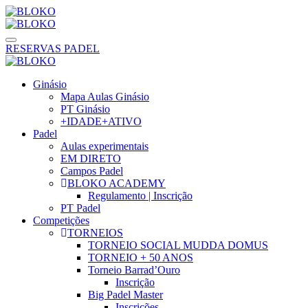
RESERVAS PADEL
Ginásio
Mapa Aulas Ginásio
PT Ginásio
+IDADE+ATIVO
Padel
Aulas experimentais
EM DIRETO
Campos Padel
BLOKO ACADEMY
Regulamento | Inscrição
PT Padel
Competições
TORNEIOS
TORNEIO SOCIAL MUDDA DOMUS
TORNEIO + 50 ANOS
Torneio Barrad’Ouro
Inscrição
Big Padel Master
Inscrições