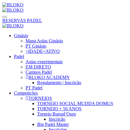
RESERVAS PADEL
Ginásio
Mapa Aulas Ginásio
PT Ginásio
+IDADE+ATIVO
Padel
Aulas experimentais
EM DIRETO
Campos Padel
BLOKO ACADEMY
Regulamento | Inscrição
PT Padel
Competições
TORNEIOS
TORNEIO SOCIAL MUDDA DOMUS
TORNEIO + 50 ANOS
Torneio Barrad’Ouro
Inscrição
Big Padel Master
Inscrições