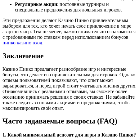
Регулярные акции
: постоянные турниры и
специальные предложения для лояльных игроков.
Эти предложения делают Казино Пинко привлекательным
выбором для тех, кто хочет начать свое приключение в мире
азартных игр. Тем не менее, важно внимательно ознакомиться
с требованиями по ставкам перед использованием бонусов
пинко казино вход
.
Заключение
Казино Пинко предлагает разнообразие игр и интересные
бонусы, что делает его привлекательным для игроков. Однако
отзывы пользователей показывают, что опыт может
варьироваться, и перед игрой стоит учитывать мнения других.
Ознакомившись с реальными отзывами, вы сможете более
осознанно принимать решения о своих ставках. Не забывайте
также следить за новыми акциями и предложениями, чтобы
максимизировать свой опыт.
Часто задаваемые вопросы (FAQ)
1. Какой минимальный депозит для игры в Казино Пинко?