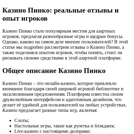
Казино Пинко: реальные отзывы и
опыт игроков
Казино Пинко стало популярным местом для азартных
игроков, предлагая разнообразные игры и щедрые бонусы.
Однако, каково на самом деле мнение пользователей? В этой
статье мы подробно рассмотрим отзывы о Казино Пинко, а
также поделимся опытом игроков, чтобы понять, стоит ли
рисковать своими средствами в этой азартной платформе.
Общее описание Казино Пинко
Казино Пинко – это онлайн-казино, которое привлекло
внимание благодаря своей широкой игровой библиотеке и
эксклюзивным предложениям. Платформа известна своим
дружелюбным интерфейсом и адаптивным дизайном, что
делает её удобной для пользователей на любых устройствах.
Казино предлагает разные типы игр, включая:
Слоты;
Настольные игры, такие как рулетка и блэкджек;
Live-казино с настоящими дилерами;