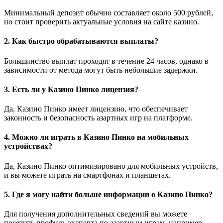
Минимальный депозит обычно составляет около 500 рублей,
но стоит проверить актуальные условия на сайте казино.
2. Как быстро обрабатываются выплаты?
Большинство выплат проходят в течение 24 часов, однако в
зависимости от метода могут быть небольшие задержки.
3. Есть ли у Казино Пинко лицензия?
Да, Казино Пинко имеет лицензию, что обеспечивает
законность и безопасность азартных игр на платформе.
4. Можно ли играть в Казино Пинко на мобильных
устройствах?
Да, Казино Пинко оптимизировано для мобильных устройств,
и вы можете играть на смартфонах и планшетах.
5. Где я могу найти больше информации о Казино Пинко?
Для получения дополнительных сведений вы можете
посетить профиль эксперта по азартным играм, например,