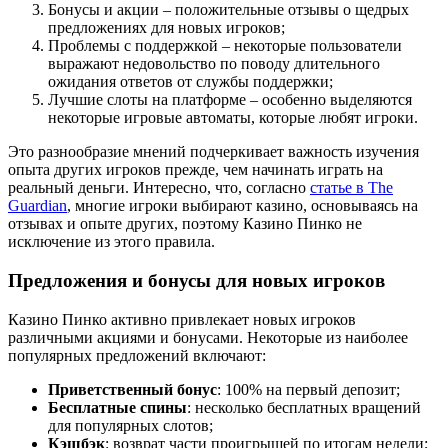
Бонусы и акции – положительные отзывы о щедрых
предложениях для новых игроков;
Проблемы с поддержкой – некоторые пользователи
выражают недовольство по поводу длительного
ожидания ответов от службы поддержки;
Лучшие слоты на платформе – особенно выделяются
некоторые игровые автоматы, которые любят игроки.
Это разнообразие мнений подчеркивает важность изучения
опыта других игроков прежде, чем начинать играть на
реальный деньги. Интересно, что, согласно
статье в The
Guardian
, многие игроки выбирают казино, основываясь на
отзывах и опыте других, поэтому Казино Пинко не
исключение из этого правила.
Предложения и бонусы для новых игроков
Казино Пинко активно привлекает новых игроков
различными акциями и бонусами. Некоторые из наиболее
популярных предложений включают:
Приветственный бонус
: 100% на первый депозит;
Бесплатные спины
: несколько бесплатных вращений
для популярных слотов;
Кэшбэк
: возврат части проигрышей по итогам недели;