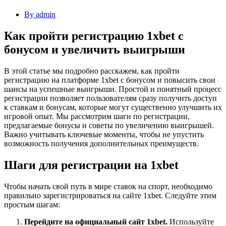
By admin
Как пройти регистрацию 1xbet с
бонусом и увеличить выигрыши
В этой статье мы подробно расскажем, как пройти
регистрацию на платформе 1xbet с бонусом и повысить свои
шансы на успешные выигрыши. Простой и понятный процесс
регистрации позволяет пользователям сразу получить доступ
к ставкам и бонусам, которые могут существенно улучшить их
игровой опыт. Мы рассмотрим шаги по регистрации,
предлагаемые бонусы и советы по увеличению выигрышей.
Важно учитывать ключевые моменты, чтобы не упустить
возможность получения дополнительных преимуществ.
Шаги для регистрации на 1xbet
Чтобы начать свой путь в мире ставок на спорт, необходимо
правильно зарегистрироваться на сайте 1xbet. Следуйте этим
простым шагам:
Перейдите на официальный сайт 1xbet.
Используйте