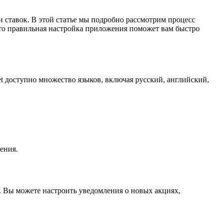
ставок. В этой статье мы подробно рассмотрим процесс
что правильная настройка приложения поможет вам быстро
t доступно множество языков, включая русский, английский,
ения.
. Вы можете настроить уведомления о новых акциях,