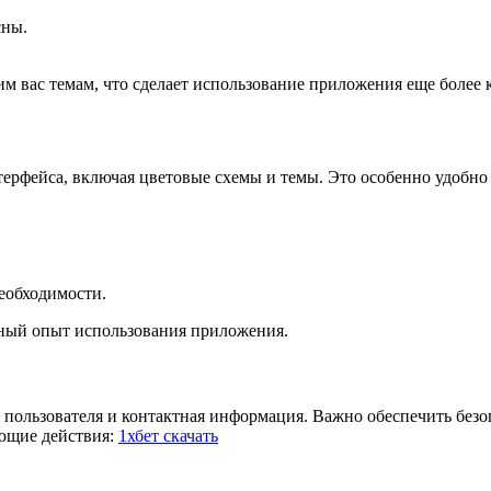
сны.
им вас темам, что сделает использование приложения еще более
терфейса, включая цветовые схемы и темы. Это особенно удобно
еобходимости.
тный опыт использования приложения.
 пользователя и контактная информация. Важно обеспечить безо
ющие действия:
1хбет скачать