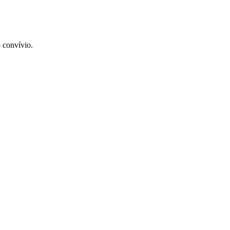
 convívio.