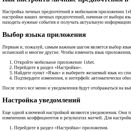
Настройка личных предпочтений в мобильном приложении 1xbet
настройки ваших личных предпочтений, начиная от выбора яз
находить нужные события и получать актуальную информацию
Выбор языка приложения
Первым и, пожалуй, самым важным шагом является выбор языка
испанский и многие другие. Чтобы изменить язык приложения
Откройте мобильное приложение 1xbet.
Перейдите в раздел «Настройки».
Найдите пункт «Язык» и выберите желаемый язык из спи
Подтвердите изменения, и интерфейс автоматически обн
После этого все меню и уведомления будут отображаться на вы
Настройка уведомлений
Еще одной ключевой настройкой являются уведомления. Они по
изменениях коэффициентов и результатах матчей. Для настро
Перейдите в раздел «Настройки» приложения.