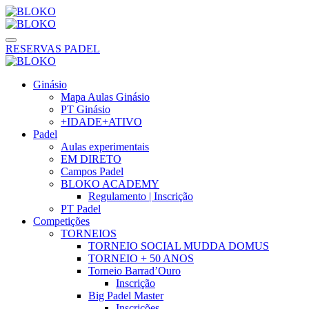
RESERVAS PADEL
Ginásio
Mapa Aulas Ginásio
PT Ginásio
+IDADE+ATIVO
Padel
Aulas experimentais
EM DIRETO
Campos Padel
BLOKO ACADEMY
Regulamento | Inscrição
PT Padel
Competições
TORNEIOS
TORNEIO SOCIAL MUDDA DOMUS
TORNEIO + 50 ANOS
Torneio Barrad’Ouro
Inscrição
Big Padel Master
Inscrições