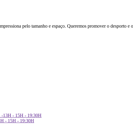
essiona pelo tamanho e espaço. Queremos promover o desporto e o
h -13H - 15H - 19:30H
3H - 15H - 19:30H