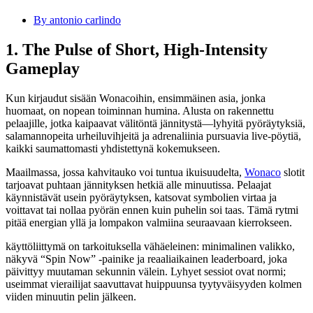
By antonio carlindo
1. The Pulse of Short, High‑Intensity
Gameplay
Kun kirjaudut sisään Wonacoihin, ensimmäinen asia, jonka
huomaat, on nopean toiminnan humina. Alusta on rakennettu
pelaajille, jotka kaipaavat välitöntä jännitystä—lyhyitä pyöräytyksiä,
salamannopeita urheiluvihjeitä ja adrenaliinia pursuavia live-pöytiä,
kaikki saumattomasti yhdistettynä kokemukseen.
Maailmassa, jossa kahvitauko voi tuntua ikuisuudelta,
Wonaco
slotit
tarjoavat puhtaan jännityksen hetkiä alle minuutissa. Pelaajat
käynnistävät usein pyöräytyksen, katsovat symbolien virtaa ja
voittavat tai nollaa pyörän ennen kuin puhelin soi taas. Tämä rytmi
pitää energian yllä ja lompakon valmiina seuraavaan kierrokseen.
käyttöliittymä on tarkoituksella vähäeleinen: minimalinen valikko,
näkyvä “Spin Now” -painike ja reaaliaikainen leaderboard, joka
päivittyy muutaman sekunnin välein. Lyhyet sessiot ovat normi;
useimmat vierailijat saavuttavat huippuunsa tyytyväisyyden kolmen
viiden minuutin pelin jälkeen.