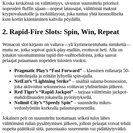
Koska keskiössä on välittömyys, sivuston suunnittelu priorisoi
nopeuden fluffin sijaan—nopeat latausajat, välittömät maksut
kryptovaluutoille ja mobiililayout, joka tuntuu yhtä luonnolliselta
kuin kortin kääntäminen kahvila pöydällä.
2. Rapid‑Fire Slots: Spin, Win, Repeat
Wonacon slot-kirjasto on valtava—yli kymmenentuhatta nimikettä—
mutta ne, jotka sopivat quick‑play-malliin, erottuvat heti. Alla on
joitakin suosituimmista rapid‑fire-vaihtoehdoista, jotka saavat
pelaajat palaamaan nopeiden tulosten vuoksi.
Pragmatic Play’s “Fast Forward”
– klassinen rullasarja 50-
voittolinjalla ja erittäin lyhyellä spin-ajalla.
NetEnt’s “Lightning Strike”
– sisältää salama-bonusosion,
joka aktivoituu sekunneissa voittavan yhdistelmän jälkeen.
Red Tiger’s “Rapid Jackpot”
– tarjoaa välittömän jackpot-
mahdollisuuden jokaisella pyöräytyksellä.
Nolimit City’s “Speedy Spin”
– suunniteltu mikro-
vedonlyöntiin korkealla palautusprosentilla.
Jokainen peli on suunniteltu tuottamaan selkeä tulos lähes
välittömästi rullan pysähtymisen jälkeen, jolloin pelaajat voivat tehdä
nopeita päätöksiä siitä, panostaako suuremmin vai pidättäytyvätkö.