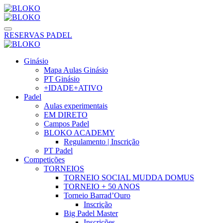
RESERVAS PADEL
Ginásio
Mapa Aulas Ginásio
PT Ginásio
+IDADE+ATIVO
Padel
Aulas experimentais
EM DIRETO
Campos Padel
BLOKO ACADEMY
Regulamento | Inscrição
PT Padel
Competições
TORNEIOS
TORNEIO SOCIAL MUDDA DOMUS
TORNEIO + 50 ANOS
Torneio Barrad’Ouro
Inscrição
Big Padel Master
Inscrições