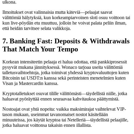
ulkona.
Ilmoitukset ovat valinnaisia mutta käteviä—pelaajat saavat
välittömiä hälytyksiä, kun korkeampiarvoinen sloti osuu voittoon tai
kun live-pöydän etu muuttuu, jolloin he voivat palata peliin ilman,
että heidän tarvitsee selata valikkoja.
7. Banking Fast: Deposits & Withdrawals
That Match Your Tempo
Korkean intensiteetin pelaaja ei halua odottaa, että pankkiprosessit
pysyvät mukana jännityksessä. Wonaco tarjoaa useita välittömiä
talletusvaihtoehtoja, jotka toimivat yhdessä kryptovaluuttojen kuten
Bitcoinin tai USDT:n kanssa sekä perinteisten menetelmien kuten
Visan ja Mastercardin kanssa.
Kryptotalletukset osuvat tilille välittömästi—täydellistä niille, jotka
haluavat pyöräyttää ennen seuraavaa kahvitaukoa päättymistä.
Nostoajat ovat yhtä nopeita: vaikka maksimirajat vaihtelevat VIP-
tason mukaan, useimmat tavanomaiset nostot käsitellään
minuuteissa, jos käytät kryptoa tai Netelleriä—täydellistä pelaajille,
jotka haluavat voittonsa takaisin ennen illallista.