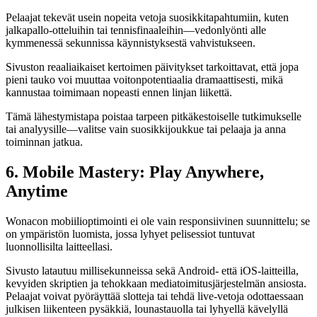
Pelaajat tekevät usein nopeita vetoja suosikkitapahtumiin, kuten
jalkapallo-otteluihin tai tennisfinaaleihin—vedonlyönti alle
kymmenessä sekunnissa käynnistyksestä vahvistukseen.
Sivuston reaaliaikaiset kertoimen päivitykset tarkoittavat, että jopa
pieni tauko voi muuttaa voitonpotentiaalia dramaattisesti, mikä
kannustaa toimimaan nopeasti ennen linjan liikettä.
Tämä lähestymistapa poistaa tarpeen pitkäkestoiselle tutkimukselle
tai analyysille—valitse vain suosikkijoukkue tai pelaaja ja anna
toiminnan jatkua.
6. Mobile Mastery: Play Anywhere,
Anytime
Wonacon mobiilioptimointi ei ole vain responsiivinen suunnittelu; se
on ympäristön luomista, jossa lyhyet pelisessiot tuntuvat
luonnollisilta laitteellasi.
Sivusto latautuu millisekunneissa sekä Android- että iOS-laitteilla,
kevyiden skriptien ja tehokkaan mediatoimitusjärjestelmän ansiosta.
Pelaajat voivat pyöräyttää slotteja tai tehdä live-vetoja odottaessaan
julkisen liikenteen pysäkkiä, lounastauolla tai lyhyellä kävelyllä