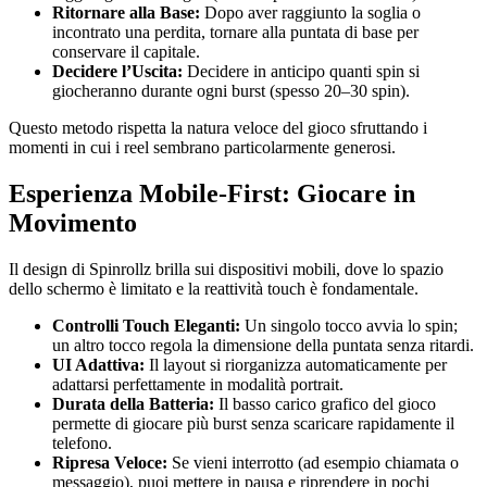
Ritornare alla Base:
Dopo aver raggiunto la soglia o
incontrato una perdita, tornare alla puntata di base per
conservare il capitale.
Decidere l’Uscita:
Decidere in anticipo quanti spin si
giocheranno durante ogni burst (spesso 20–30 spin).
Questo metodo rispetta la natura veloce del gioco sfruttando i
momenti in cui i reel sembrano particolarmente generosi.
Esperienza Mobile-First: Giocare in
Movimento
Il design di Spinrollz brilla sui dispositivi mobili, dove lo spazio
dello schermo è limitato e la reattività touch è fondamentale.
Controlli Touch Eleganti:
Un singolo tocco avvia lo spin;
un altro tocco regola la dimensione della puntata senza ritardi.
UI Adattiva:
Il layout si riorganizza automaticamente per
adattarsi perfettamente in modalità portrait.
Durata della Batteria:
Il basso carico grafico del gioco
permette di giocare più burst senza scaricare rapidamente il
telefono.
Ripresa Veloce:
Se vieni interrotto (ad esempio chiamata o
messaggio), puoi mettere in pausa e riprendere in pochi