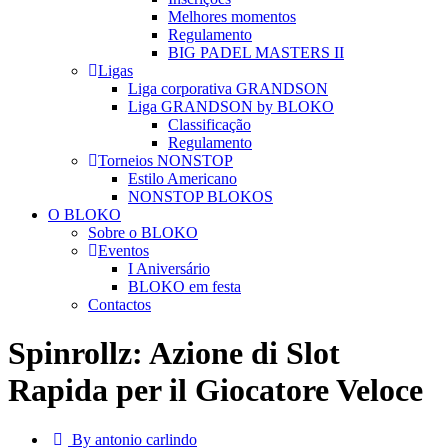
Melhores momentos
Regulamento
BIG PADEL MASTERS II
Ligas
Liga corporativa GRANDSON
Liga GRANDSON by BLOKO
Classificação
Regulamento
Torneios NONSTOP
Estilo Americano
NONSTOP BLOKOS
O BLOKO
Sobre o BLOKO
Eventos
I Aniversário
BLOKO em festa
Contactos
Spinrollz: Azione di Slot
Rapida per il Giocatore Veloce
By antonio carlindo