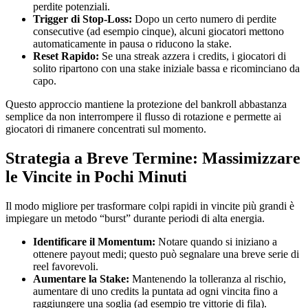
perdite potenziali.
Trigger di Stop‑Loss:
Dopo un certo numero di perdite
consecutive (ad esempio cinque), alcuni giocatori mettono
automaticamente in pausa o riducono la stake.
Reset Rapido:
Se una streak azzera i credits, i giocatori di
solito ripartono con una stake iniziale bassa e ricominciano da
capo.
Questo approccio mantiene la protezione del bankroll abbastanza
semplice da non interrompere il flusso di rotazione e permette ai
giocatori di rimanere concentrati sul momento.
Strategia a Breve Termine: Massimizzare
le Vincite in Pochi Minuti
Il modo migliore per trasformare colpi rapidi in vincite più grandi è
impiegare un metodo “burst” durante periodi di alta energia.
Identificare il Momentum:
Notare quando si iniziano a
ottenere payout medi; questo può segnalare una breve serie di
reel favorevoli.
Aumentare la Stake:
Mantenendo la tolleranza al rischio,
aumentare di uno credits la puntata ad ogni vincita fino a
raggiungere una soglia (ad esempio tre vittorie di fila).