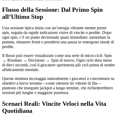
Flusso della Sessione: Dal Primo Spin
all’Ultimo Stop
Una sessione tipica inizia con un’energia vibrante mentre premi
spin, seguita da rapide indicazioni visive di vincite o perdite. Dopo
ogni spin, c’è un punto decisionale quasi immediato: aumentare la
puntata, rimanere fermi o prendersi una pausa se emergono streak di
perdite.
Il flusso può essere visualizzato come una serie di micro‑cicli: Spin
→ Risultato → Decisione → Spin di nuovo. Ogni ciclo dura meno
di dieci secondi, così il giocatore sperimenta più cicli prima di sentire
affaticamento mentale.
Questa struttura incoraggia naturalmente i giocatori a concentrarsi su
obiettivi a breve termine—come ottenere tre vittorie di fila—
piuttosto che inseguire jackpot a lungo termine, che richiederebbero
sessioni più lunghe e maggiore pazienza.
Scenari Reali: Vincite Veloci nella Vita
Quotidiana