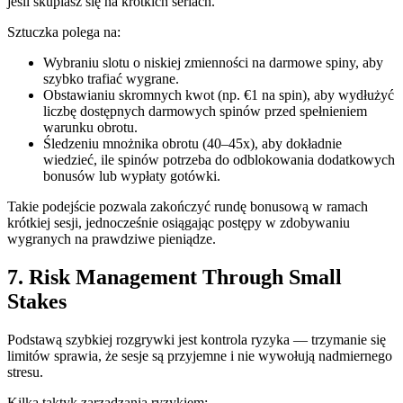
jeśli skupiasz się na krótkich seriach.
Sztuczka polega na:
Wybraniu slotu o niskiej zmienności na darmowe spiny, aby
szybko trafiać wygrane.
Obstawianiu skromnych kwot (np. €1 na spin), aby wydłużyć
liczbę dostępnych darmowych spinów przed spełnieniem
warunku obrotu.
Śledzeniu mnożnika obrotu (40–45x), aby dokładnie
wiedzieć, ile spinów potrzeba do odblokowania dodatkowych
bonusów lub wypłaty gotówki.
Takie podejście pozwala zakończyć rundę bonusową w ramach
krótkiej sesji, jednocześnie osiągając postępy w zdobywaniu
wygranych na prawdziwe pieniądze.
7. Risk Management Through Small
Stakes
Podstawą szybkiej rozgrywki jest kontrola ryzyka — trzymanie się
limitów sprawia, że sesje są przyjemne i nie wywołują nadmiernego
stresu.
Kilka taktyk zarządzania ryzykiem: