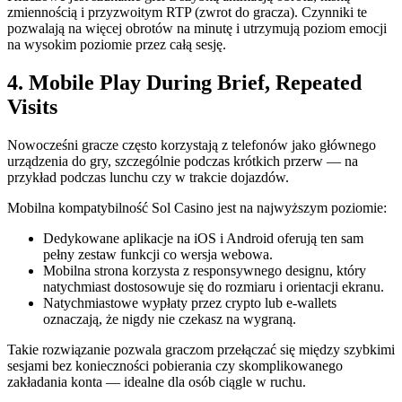
zmiennością i przyzwoitym RTP (zwrot do gracza). Czynniki te
pozwalają na więcej obrotów na minutę i utrzymują poziom emocji
na wysokim poziomie przez całą sesję.
4. Mobile Play During Brief, Repeated
Visits
Nowocześni gracze często korzystają z telefonów jako głównego
urządzenia do gry, szczególnie podczas krótkich przerw — na
przykład podczas lunchu czy w trakcie dojazdów.
Mobilna kompatybilność Sol Casino jest na najwyższym poziomie:
Dedykowane aplikacje na iOS i Android oferują ten sam
pełny zestaw funkcji co wersja webowa.
Mobilna strona korzysta z responsywnego designu, który
natychmiast dostosowuje się do rozmiaru i orientacji ekranu.
Natychmiastowe wypłaty przez crypto lub e‑wallets
oznaczają, że nigdy nie czekasz na wygraną.
Takie rozwiązanie pozwala graczom przełączać się między szybkimi
sesjami bez konieczności pobierania czy skomplikowanego
zakładania konta — idealne dla osób ciągle w ruchu.