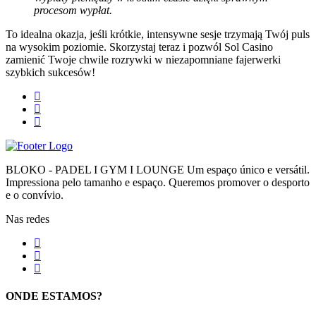
procesom wypłat.
To idealna okazja, jeśli krótkie, intensywne sesje trzymają Twój puls
na wysokim poziomie. Skorzystaj teraz i pozwól Sol Casino
zamienić Twoje chwile rozrywki w niezapomniane fajerwerki
szybkich sukcesów!
BLOKO - PADEL I GYM I LOUNGE Um espaço único e versátil.
Impressiona pelo tamanho e espaço. Queremos promover o desporto
e o convívio.
Nas redes
ONDE ESTAMOS?