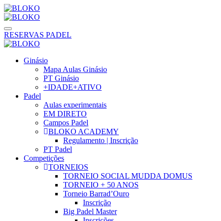
RESERVAS PADEL
Ginásio
Mapa Aulas Ginásio
PT Ginásio
+IDADE+ATIVO
Padel
Aulas experimentais
EM DIRETO
Campos Padel
BLOKO ACADEMY
Regulamento | Inscrição
PT Padel
Competições
TORNEIOS
TORNEIO SOCIAL MUDDA DOMUS
TORNEIO + 50 ANOS
Torneio Barrad’Ouro
Inscrição
Big Padel Master
Inscrições