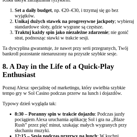
Set a daily budget
, np. €20–€30, i trzymaj się go bez
wyjątków.
Unikaj dużych stawek na progresywne jackpoty
; wybieraj
standardowe sloty, gdzie wygrane są częstsze.
Traktuj każdy spin jako niezależne zdarzenie
; nie gonić
strat, podnosząc stawki w trakcie sesji.
Ta dyscyplina gwarantuje, że nawet przy serii przegranych, Twój
bankroll pozostanie nienaruszony na przyszłe szybkie sesje.
8. A Day in the Life of a Quick‑Play
Enthusiast
Poznaj Alexa: specjalistę od marketingu, który uwielbia szybkie
tempo gry w Sol Casino podczas przerw na lunch i dojazdów.
Typowy dzień wygląda tak:
8:30 – Poranny spin w trakcie dojazdu
: Podczas jazdy
pociągiem Alexa uruchamia aplikację Sol i gra na „Blaze
Rush” przez pięć minut, szukając małych wygranych przy
słuchaniu muzyki.
12:15 – Sesja podczas przerwy na lunch
: W kuchni