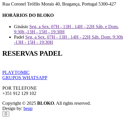
Rua Coronel Teófilo Morais 40, Bragança, Portugal 5300-427
HORÁRIOS DO BLOKO
Ginásio
Seg. a Sex. 07H - 13H . 14H - 22H Sáb. e Dom.
9:30h -13H - 15H - 19:30H
Padel
Seg. a Sex. 07H - 13H . 14H - 22H Sáb. Dom. 9:30h
-13H - 15H - 19:30H
RESERVAS PADEL
PLAYTOMIC
GRUPOS WHATSAPP
POR TELEFONE
+351 912 129 102
Copyright © 2025
BLOKO
. All rights reserved.
Design by:
beup