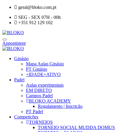
geral@bloko.com.pt
SEG - SEX 07H - 00h
+351 912 129 102
Appontment
Ginásio
Mapa Aulas Ginásio
PT Ginásio
+IDADE+ATIVO
Padel
Aulas experimentais
EM DIRETO
Campos Padel
BLOKO ACADEMY
Regulamento | Inscrição
PT Padel
Competições
TORNEIOS
TORNEIO SOCIAL MUDDA DOMUS