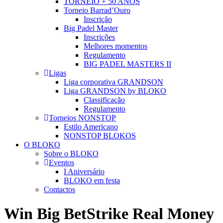
TORNEIO + 50 ANOS
Torneio Barrad’Ouro
Inscrição
Big Padel Master
Inscrições
Melhores momentos
Regulamento
BIG PADEL MASTERS II
Ligas
Liga corporativa GRANDSON
Liga GRANDSON by BLOKO
Classificação
Regulamento
Torneios NONSTOP
Estilo Americano
NONSTOP BLOKOS
O BLOKO
Sobre o BLOKO
Eventos
I Aniversário
BLOKO em festa
Contactos
Win Big BetStrike Real Money