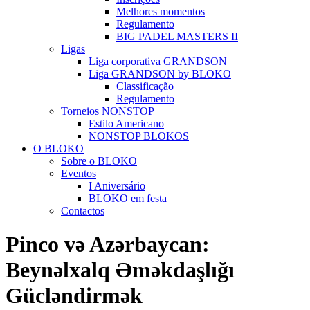
Melhores momentos
Regulamento
BIG PADEL MASTERS II
Ligas
Liga corporativa GRANDSON
Liga GRANDSON by BLOKO
Classificação
Regulamento
Torneios NONSTOP
Estilo Americano
NONSTOP BLOKOS
O BLOKO
Sobre o BLOKO
Eventos
I Aniversário
BLOKO em festa
Contactos
Pinco və Azərbaycan:
Beynəlxalq Əməkdaşlığı
Gücləndirmək