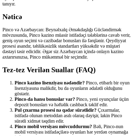
tanıyır.
Nəticə
Pinco və Azərbaycan: Beynəlxalq Əməkdaşlığı Gücləndirmək
mövzusunda, Pinco kazino müasir istifadəçi tələblərinə cavab verir,
geniş oyun seçimi və cazibədar bonusları ilə fərqlənir. Qeydiyyat
prosesi asandır, təhlükəsizlik standartları yüksəkdir və müştəri
dəstəyi təsir edicidir. Əgər siz Azərbaycan içində onlayn kazino
axtarırsınızsa, Pinco mükəmməl bir seçimdir.
Tez-tez Verilən Suallar (FAQ)
Pinco kazino lisenziyası nədəndir?
Pinco, etibarlı bir oyun
lisenziyasına malikdir, bu da oyunların ədalətli olduğunu
göstərir.
Pinco-da hansı bonuslar var?
Pinco, yeni oyunçular üçün
depozit bonusları və həftəlik cashback təklif edir.
Pul çıxarma prosesi nə qədər sürətlidir?
Çıxarmalar,
istifadə olunan metoddan asılı olaraq dəyişir, lakin Pinco
sürətli xidmət təqdim edir.
Pinco mobil versiyası mövcuddurmu?
Bəli, Pinco-nun
mobil versiyası istifadəçilərə oyunları hər yerdən oynamağa