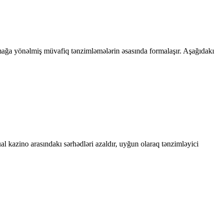
mağa yönəlmiş müvafiq tənzimləmələrin əsasında formalaşır. Aşağıdakı
l kazino arasındakı sərhədləri azaldır, uyğun olaraq tənzimləyici