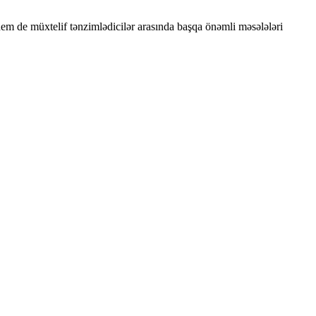
 hem de müxtelif tənzimlədicilər arasında başqa önəmli məsələləri