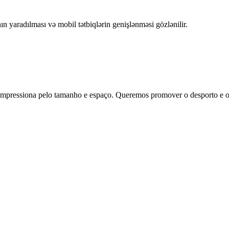
ın yaradılması və mobil tətbiqlərin genişlənməsi gözlənilir.
essiona pelo tamanho e espaço. Queremos promover o desporto e o