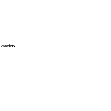
 convívio.