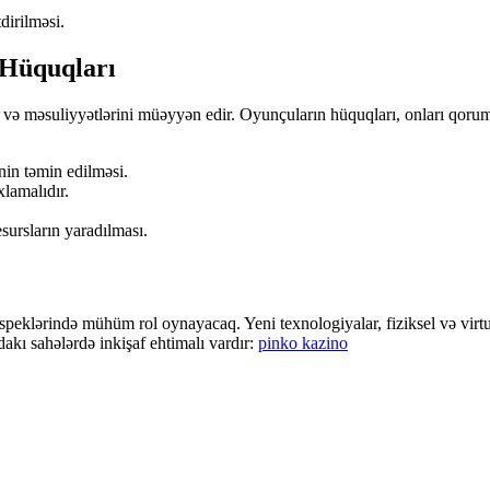
dirilməsi.
n Hüquqları
 və məsuliyyətlərini müəyyən edir. Oyunçuların hüquqları, onları qoru
in təmin edilməsi.
xlamalıdır.
sursların yaradılması.
eklərində mühüm rol oynayacaq. Yeni texnologiyalar, fiziksel və virtua
akı sahələrdə inkişaf ehtimalı vardır:
pinko kazino