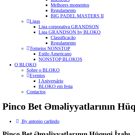
Melhores momentos
Regulamento
BIG PADEL MASTERS II
Ligas
Liga corporativa GRANDSON
Liga GRANDSON by BLOKO
Classificação
Regulamento
Torneios NONSTOP
Estilo Americano
NONSTOP BLOKOS
O BLOKO
Sobre o BLOKO
Eventos
I Aniversário
BLOKO em festa
Contactos
Pinco Bet Əməliyyatlarının Hüq
By antonio carlindo
Pinco Bet Əməliyyatlarının Hüquqi İzahı