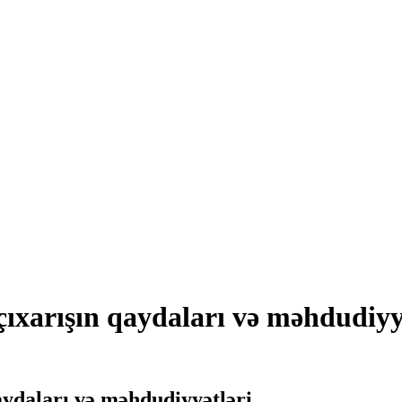
ıxarışın qaydaları və məhdudiyy
aydaları və məhdudiyyətləri