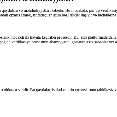
qaydalara və məhdudiyyətlərə tabedir. Bu məqalədə, pin-up verifikasiy
an çıxarış etmək, istifadəçilər üçün bəzi risklər daşıyır və hədəflərinə
izlik məqsədi ilə həyata keçirilən prosesdir. Bu, sizə platformada daha e
Aşağıda verifikasiya prosesinin əhəmiyyətini göstərən əsas səbəblər yer al
 olduqca sərtdir. Bu qaydalar, istifadəçilərin çıxarışlarının təhlükəsi