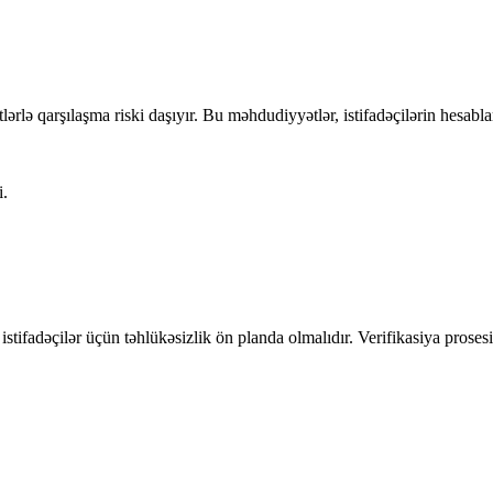
lə qarşılaşma riski daşıyır. Bu məhdudiyyətlər, istifadəçilərin hesabla
i.
ifadəçilər üçün təhlükəsizlik ön planda olmalıdır. Verifikasiya prosesi,