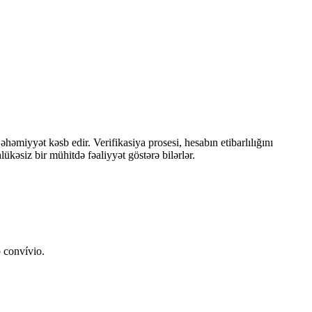
həmiyyət kəsb edir. Verifikasiya prosesi, hesabın etibarlılığını
lükəsiz bir mühitdə fəaliyyət göstərə bilərlər.
 convívio.