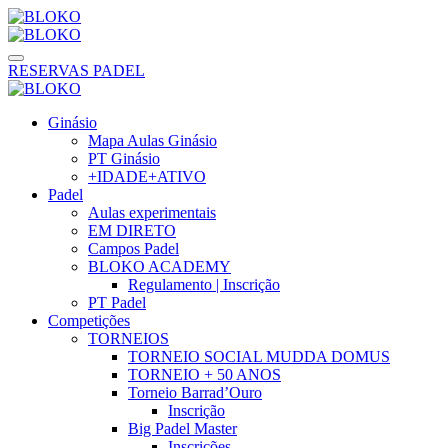
RESERVAS PADEL
Ginásio
Mapa Aulas Ginásio
PT Ginásio
+IDADE+ATIVO
Padel
Aulas experimentais
EM DIRETO
Campos Padel
BLOKO ACADEMY
Regulamento | Inscrição
PT Padel
Competições
TORNEIOS
TORNEIO SOCIAL MUDDA DOMUS
TORNEIO + 50 ANOS
Torneio Barrad’Ouro
Inscrição
Big Padel Master
Inscrições