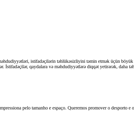
hdudiyyətləri, istifadəçilərin təhlükəsizliyini təmin etmək üçün böyük ə
r. İstifadəçilər, qaydalara və məhdudiyyətlərə diqqət yetirərək, daha təh
essiona pelo tamanho e espaço. Queremos promover o desporto e o