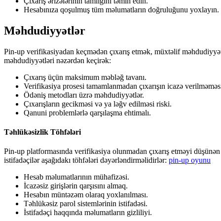
Çıxarış ərizələrinin tamlığını təmin edin.
Hesabınıza qoşulmuş tüm məlumatların doğruluğunu yoxlayın.
Məhdudiyyətlər
Pin-up verifikasiyadan keçmədən çıxarış etmək, müxtəlif məhdudiyyətlər
məhdudiyyətləri nəzərdən keçirək:
Çıxarış üçün maksimum məbləğ tavanı.
Verifikasiya prosesi tamamlanmadan çıxarışın icazə verilməməs
Ödəniş metodları üzrə məhdudiyyətlər.
Çıxarışların gecikməsi və ya ləğv edilməsi riski.
Qanuni problemlərlə qarşılaşma ehtimalı.
Təhlükəsizlik Töhfələri
Pin-up platformasında verifikasiya olunmadan çıxarış etməyi düşünən ist
istifadəçilər aşağıdakı töhfələri dəyərləndirməlidirlər:
pin-up oyunu
Hesab məlumatlarının mühafizəsi.
İcazəsiz girişlərin qarşısını almaq.
Hesabın müntəzəm olaraq yoxlanılması.
Təhlükəsiz parol sistemlərinin istifadəsi.
İstifadəçi haqqında məlumatların gizliliyi.