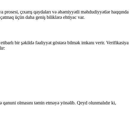
a prosesi, çıxarış qaydaları və əhəmiyyətli məhdudiyyətlər haqqında
 çatmaq üçün daha geniş biliklərə ehtiyac var.
tibarlı bir şəkildə fəaliyyət göstərə bilmək imkanı verir. Verifikasiya
ır:
z və qanuni olmasını təmin etməyə yönəlib. Qeyd olunmalıdır ki,