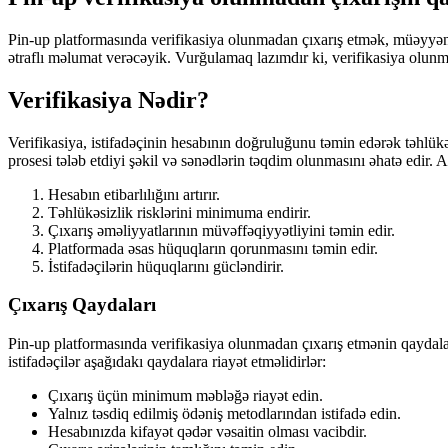
Pin-up platformasında verifikasiya olunmadan çıxarış etmək, müəyyən 
ətraflı məlumat verəcəyik. Vurğulamaq lazımdır ki, verifikasiya olunmad
Verifikasiya Nədir?
Verifikasiya, istifadəçinin hesabının doğruluğunu təmin edərək təhlükəs
prosesi tələb etdiyi şəkil və sənədlərin təqdim olunmasını əhatə edir. 
Hesabın etibarlılığını artırır.
Təhlükəsizlik risklərini minimuma endirir.
Çıxarış əməliyyatlarının müvəffəqiyyətliyini təmin edir.
Platformada əsas hüquqların qorunmasını təmin edir.
İstifadəçilərin hüquqlarını gücləndirir.
Çıxarış Qaydaları
Pin-up platformasında verifikasiya olunmadan çıxarış etmənin qaydaları
istifadəçilər aşağıdakı qaydalara riayət etməlidirlər:
Çıxarış üçün minimum məbləğə riayət edin.
Yalnız təsdiq edilmiş ödəniş metodlarından istifadə edin.
Hesabınızda kifayət qədər vəsaitin olması vacibdir.