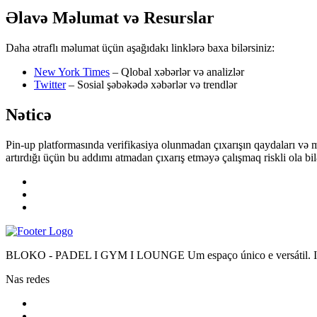
Əlavə Məlumat və Resurslar
Daha ətraflı məlumat üçün aşağıdakı linklərə baxa bilərsiniz:
New York Times
– Qlobal xəbərlər və analizlər
Twitter
– Sosial şəbəkədə xəbərlər və trendlər
Nəticə
Pin-up platformasında verifikasiya olunmadan çıxarışın qaydaları və mə
artırdığı üçün bu addımı atmadan çıxarış etməyə çalışmaq riskli ola bilə
BLOKO - PADEL I GYM I LOUNGE Um espaço único e versátil. Impr
Nas redes