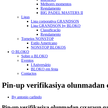
Melhores momentos
Regulamento
BIG PADEL MASTERS II
Ligas
Liga corporativa GRANDSON
Liga GRANDSON by BLOKO
Classificação
Regulamento
Torneios NONSTOP
Estilo Americano
NONSTOP BLOKOS
O BLOKO
Sobre o BLOKO
Eventos
I Aniversário
BLOKO em festa
Contactos
Pin-up verifikasiya olunmadan ç
By antonio carlindo
Pin-up verifikasiya olunmadan çıxarışın q