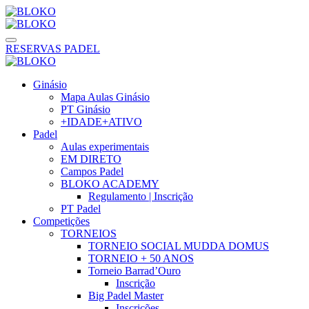
RESERVAS PADEL
Ginásio
Mapa Aulas Ginásio
PT Ginásio
+IDADE+ATIVO
Padel
Aulas experimentais
EM DIRETO
Campos Padel
BLOKO ACADEMY
Regulamento | Inscrição
PT Padel
Competições
TORNEIOS
TORNEIO SOCIAL MUDDA DOMUS
TORNEIO + 50 ANOS
Torneio Barrad’Ouro
Inscrição
Big Padel Master
Inscrições