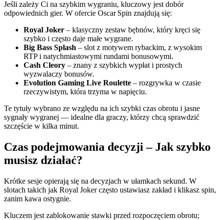
Jeśli zależy Ci na szybkim wygraniu, kluczowy jest dobór
odpowiednich gier. W ofercie Oscar Spin znajdują się:
Royal Joker
– klasyczny zestaw bębnów, który kręci się
szybko i często daje małe wygrane.
Big Bass Splash
– slot z motywem rybackim, z wysokim
RTP i natychmiastowymi rundami bonusowymi.
Cash Cleory
– znany z szybkich wypłat i prostych
wyzwalaczy bonusów.
Evolution Gaming Live Roulette
– rozgrywka w czasie
rzeczywistym, która trzyma w napięciu.
Te tytuły wybrano ze względu na ich szybki czas obrotu i jasne
sygnały wygranej — idealne dla graczy, którzy chcą sprawdzić
szczęście w kilka minut.
Czas podejmowania decyzji – Jak szybko
musisz działać?
Krótke sesje opierają się na decyzjach w ułamkach sekund. W
slotach takich jak Royal Joker często ustawiasz zakład i klikasz spin,
zanim kawa ostygnie.
Kluczem jest zablokowanie stawki przed rozpoczęciem obrotu;