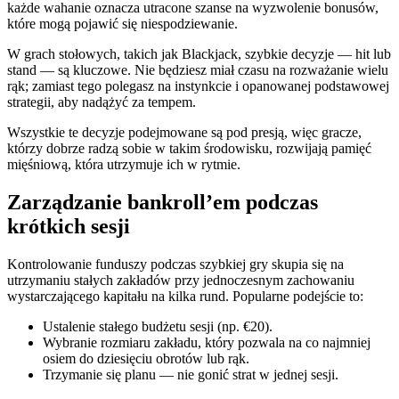
każde wahanie oznacza utracone szanse na wyzwolenie bonusów,
które mogą pojawić się niespodziewanie.
W grach stołowych, takich jak Blackjack, szybkie decyzje — hit lub
stand — są kluczowe. Nie będziesz miał czasu na rozważanie wielu
rąk; zamiast tego polegasz na instynkcie i opanowanej podstawowej
strategii, aby nadążyć za tempem.
Wszystkie te decyzje podejmowane są pod presją, więc gracze,
którzy dobrze radzą sobie w takim środowisku, rozwijają pamięć
mięśniową, która utrzymuje ich w rytmie.
Zarządzanie bankroll’em podczas
krótkich sesji
Kontrolowanie funduszy podczas szybkiej gry skupia się na
utrzymaniu stałych zakładów przy jednoczesnym zachowaniu
wystarczającego kapitału na kilka rund. Popularne podejście to:
Ustalenie stałego budżetu sesji (np. €20).
Wybranie rozmiaru zakładu, który pozwala na co najmniej
osiem do dziesięciu obrotów lub rąk.
Trzymanie się planu — nie gonić strat w jednej sesji.