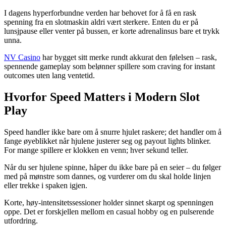
I dagens hyperforbundne verden har behovet for å få en rask
spenning fra en slotmaskin aldri vært sterkere. Enten du er på
lunsjpause eller venter på bussen, er korte adrenalinsus bare et trykk
unna.
NV Casino
har bygget sitt merke rundt akkurat den følelsen – rask,
spennende gameplay som belønner spillere som craving for instant
outcomes uten lang ventetid.
Hvorfor Speed Matters i Modern Slot
Play
Speed handler ikke bare om å snurre hjulet raskere; det handler om å
fange øyeblikket når hjulene justerer seg og payout lights blinker.
For mange spillere er klokken en venn; hver sekund teller.
Når du ser hjulene spinne, håper du ikke bare på en seier – du følger
med på mønstre som dannes, og vurderer om du skal holde linjen
eller trekke i spaken igjen.
Korte, høy‑intensitetssessioner holder sinnet skarpt og spenningen
oppe. Det er forskjellen mellom en casual hobby og en pulserende
utfordring.