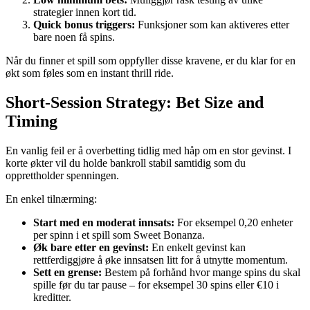
strategier innen kort tid.
Quick bonus triggers:
Funksjoner som kan aktiveres etter
bare noen få spins.
Når du finner et spill som oppfyller disse kravene, er du klar for en
økt som føles som en instant thrill ride.
Short‑Session Strategy: Bet Size and
Timing
En vanlig feil er å overbetting tidlig med håp om en stor gevinst. I
korte økter vil du holde bankroll stabil samtidig som du
opprettholder spenningen.
En enkel tilnærming:
Start med en moderat innsats:
For eksempel 0,20 enheter
per spinn i et spill som Sweet Bonanza.
Øk bare etter en gevinst:
En enkelt gevinst kan
rettferdiggjøre å øke innsatsen litt for å utnytte momentum.
Sett en grense:
Bestem på forhånd hvor mange spins du skal
spille før du tar pause – for eksempel 30 spins eller €10 i
kreditter.