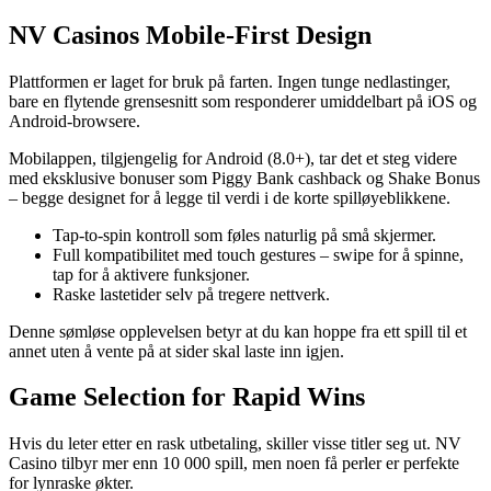
NV Casinos Mobile‑First Design
Plattformen er laget for bruk på farten. Ingen tunge nedlastinger,
bare en flytende grensesnitt som responderer umiddelbart på iOS og
Android-browsere.
Mobilappen, tilgjengelig for Android (8.0+), tar det et steg videre
med eksklusive bonuser som Piggy Bank cashback og Shake Bonus
– begge designet for å legge til verdi i de korte spilløyeblikkene.
Tap‑to‑spin kontroll som føles naturlig på små skjermer.
Full kompatibilitet med touch gestures – swipe for å spinne,
tap for å aktivere funksjoner.
Raske lastetider selv på tregere nettverk.
Denne sømløse opplevelsen betyr at du kan hoppe fra ett spill til et
annet uten å vente på at sider skal laste inn igjen.
Game Selection for Rapid Wins
Hvis du leter etter en rask utbetaling, skiller visse titler seg ut. NV
Casino tilbyr mer enn 10 000 spill, men noen få perler er perfekte
for lynraske økter.