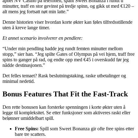
åpnet NV Casino på telefonen, spant Sweet Bonanza i rundt ti
minutter, traff en stor gevinst på tredje spinn, og gikk ut med €120 –
alt mens jeg fortsatt nøt min latte.”
Denne historien viser hvordan korte økter kan føles tilfredsstillende
uten å kreve lange timer.
Et annet scenario involverer en pendlere:
“Under min pendling hadde jeg rundt femten minutter mellom
stopp,” sier han. “Jeg spilte Gates of Olympus på vei hjem, traff free
spins to ganger på rad, og endte opp med €45 i overskudd før jeg
nådde destinasjonen.”
Det felles temaet? Rask beslutningstaking, raske utbetalinger og
minimal nedetid.
Bonus Features That Fit the Fast‑Track
Den rette bonusen kan forsterke spenningen i korte økter uten å
legge til kompleksitet. Se etter funksjoner som aktiveres raskt eller
belønner umiddelbart spill.
Free Spins:
Spill som Sweet Bonanza gir ofte free spins etter
bare tre scatters.