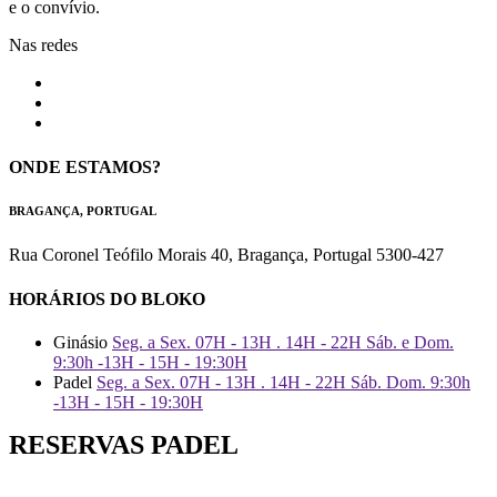
e o convívio.
Nas redes
ONDE ESTAMOS?
BRAGANÇA, PORTUGAL
Rua Coronel Teófilo Morais 40, Bragança, Portugal 5300-427
HORÁRIOS DO BLOKO
Ginásio
Seg. a Sex. 07H - 13H . 14H - 22H Sáb. e Dom.
9:30h -13H - 15H - 19:30H
Padel
Seg. a Sex. 07H - 13H . 14H - 22H Sáb. Dom. 9:30h
-13H - 15H - 19:30H
RESERVAS PADEL