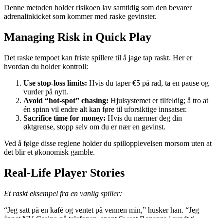
Denne metoden holder risikoen lav samtidig som den bevarer
adrenalinkicket som kommer med raske gevinster.
Managing Risk in Quick Play
Det raske tempoet kan friste spillere til å jage tap raskt. Her er
hvordan du holder kontroll:
Use stop‑loss limits:
Hvis du taper €5 på rad, ta en pause og
vurder på nytt.
Avoid “hot‑spot” chasing:
Hjulsystemet er tilfeldig; å tro at
én spinn vil endre alt kan føre til uforsiktige innsatser.
Sacrifice time for money:
Hvis du nærmer deg din
øktgrense, stopp selv om du er nær en gevinst.
Ved å følge disse reglene holder du spillopplevelsen morsom uten at
det blir et økonomisk gamble.
Real‑Life Player Stories
Et raskt eksempel fra en vanlig spiller:
“Jeg satt på en kafé og ventet på vennen min,” husker han. “Jeg