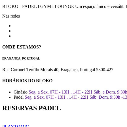
BLOKO - PADEL I GYM I LOUNGE Um espaço único e versátil. Impr
Nas redes
ONDE ESTAMOS?
BRAGANÇA, PORTUGAL
Rua Coronel Teófilo Morais 40, Bragança, Portugal 5300-427
HORÁRIOS DO BLOKO
Ginásio
Seg. a Sex. 07H - 13H . 14H - 22H Sáb. e Dom. 9:30
Padel
Seg. a Sex. 07H - 13H . 14H - 22H Sáb. Dom. 9:30h -1
RESERVAS PADEL
PLAYTOMIC