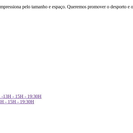
essiona pelo tamanho e espaço. Queremos promover o desporto e o
h -13H - 15H - 19:30H
3H - 15H - 19:30H