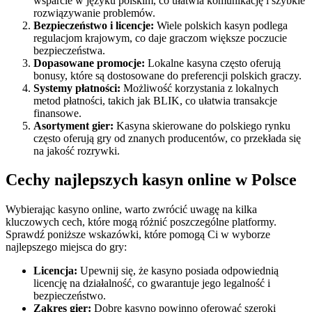
wsparcie w języku polskim, co ułatwia komunikację i szybkie
rozwiązywanie problemów.
Bezpieczeństwo i licencje:
Wiele polskich kasyn podlega
regulacjom krajowym, co daje graczom większe poczucie
bezpieczeństwa.
Dopasowane promocje:
Lokalne kasyna często oferują
bonusy, które są dostosowane do preferencji polskich graczy.
Systemy płatności:
Możliwość korzystania z lokalnych
metod płatności, takich jak BLIK, co ułatwia transakcje
finansowe.
Asortyment gier:
Kasyna skierowane do polskiego rynku
często oferują gry od znanych producentów, co przekłada się
na jakość rozrywki.
Cechy najlepszych kasyn online w Polsce
Wybierając kasyno online, warto zwrócić uwagę na kilka
kluczowych cech, które mogą różnić poszczególne platformy.
Sprawdź poniższe wskazówki, które pomogą Ci w wyborze
najlepszego miejsca do gry:
Licencja:
Upewnij się, że kasyno posiada odpowiednią
licencję na działalność, co gwarantuje jego legalność i
bezpieczeństwo.
Zakres gier:
Dobre kasyno powinno oferować szeroki