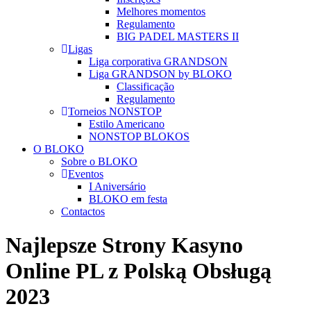
Melhores momentos
Regulamento
BIG PADEL MASTERS II
Ligas
Liga corporativa GRANDSON
Liga GRANDSON by BLOKO
Classificação
Regulamento
Torneios NONSTOP
Estilo Americano
NONSTOP BLOKOS
O BLOKO
Sobre o BLOKO
Eventos
I Aniversário
BLOKO em festa
Contactos
Najlepsze Strony Kasyno
Online PL z Polską Obsługą
2023