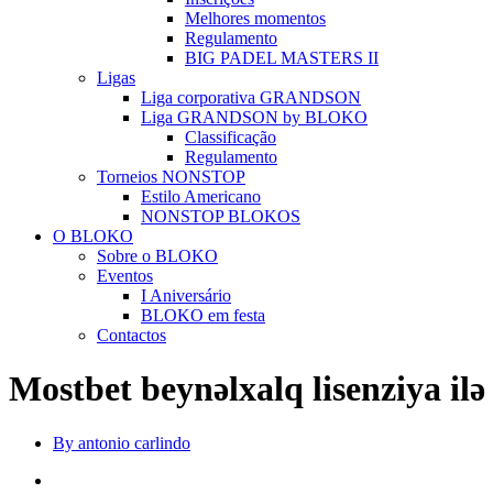
Melhores momentos
Regulamento
BIG PADEL MASTERS II
Ligas
Liga corporativa GRANDSON
Liga GRANDSON by BLOKO
Classificação
Regulamento
Torneios NONSTOP
Estilo Americano
NONSTOP BLOKOS
O BLOKO
Sobre o BLOKO
Eventos
I Aniversário
BLOKO em festa
Contactos
Mostbet beynəlxalq lisenziya il
By antonio carlindo