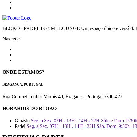
BLOKO - PADEL I GYM I LOUNGE Um espaço único e versátil. Impr
Nas redes
ONDE ESTAMOS?
BRAGANÇA, PORTUGAL
Rua Coronel Teófilo Morais 40, Bragança, Portugal 5300-427
HORÁRIOS DO BLOKO
Ginásio
Seg. a Sex. 07H - 13H . 14H - 22H Sáb. e Dom. 9:30
Padel
Seg. a Sex. 07H - 13H . 14H - 22H Sáb. Dom. 9:30h -1