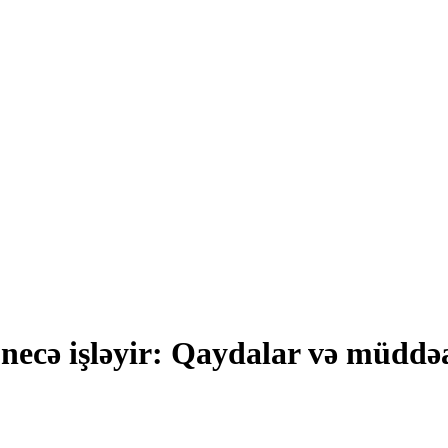
ə necə işləyir: Qaydalar və müddə