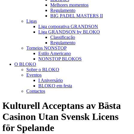
Melhores momentos
Regulamento
BIG PADEL MASTERS II
Ligas
Liga corporativa GRANDSON
Liga GRANDSON by BLOKO
Classificação
Regulamento
Torneios NONSTOP
Estilo Americano
NONSTOP BLOKOS
O BLOKO
Sobre o BLOKO
Eventos
I Aniversário
BLOKO em festa
Contactos
Kulturell Acceptans av Bästa
Casinon Utan Svensk Licens
för Spelande