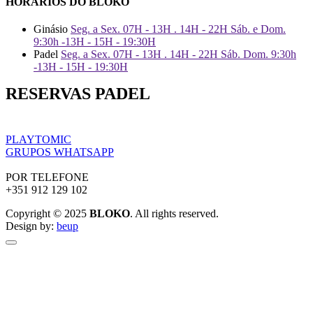
HORÁRIOS DO BLOKO
Ginásio
Seg. a Sex. 07H - 13H . 14H - 22H Sáb. e Dom.
9:30h -13H - 15H - 19:30H
Padel
Seg. a Sex. 07H - 13H . 14H - 22H Sáb. Dom. 9:30h
-13H - 15H - 19:30H
RESERVAS PADEL
PLAYTOMIC
GRUPOS WHATSAPP
POR TELEFONE
+351 912 129 102
Copyright © 2025
BLOKO
. All rights reserved.
Design by:
beup