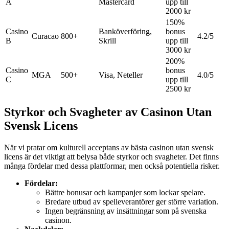
A
Mastercard
upp till
2000 kr
150%
Casino
Banköverföring,
bonus
Curacao
800+
4.2/5
B
Skrill
upp till
3000 kr
200%
Casino
bonus
MGA
500+
Visa, Neteller
4.0/5
C
upp till
2500 kr
Styrkor och Svagheter av Casinon Utan
Svensk Licens
När vi pratar om kulturell acceptans av bästa casinon utan svensk
licens är det viktigt att belysa både styrkor och svagheter. Det finns
många fördelar med dessa plattformar, men också potentiella risker.
Fördelar:
Bättre bonusar och kampanjer som lockar spelare.
Bredare utbud av spelleverantörer ger större variation.
Ingen begränsning av insättningar som på svenska
casinon.