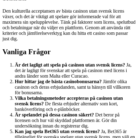
Den kulturella acceptansen av bästa casinon utan svensk licens
växer, och det är viktigt att spelare gör informerade val för att
maximera sin spelupplevelse. Tänk på faktorer som licens, spelutbud
och betalningar när du väljer en plattform. Genom att använda rätt
kriterier och jämförelseverktyg kan du hitta ett casino som passar
just dig.
Vanliga Frågor
Är det lagligt att spela på casinon utan svensk licens?
Ja,
det är lagligt för svenskar att spela på casinon med licens i
andra länder som Malta eller Curacao.
Hur hittar jag de bästa casinobonusarna?
Jämför olika
casinon och deras erbjudanden, samt ta hänsyn till villkoren
för bonusarna.
Vilka betalningsmetoder accepteras på casinon utan
svensk licens?
De flesta erbjuder alternativ som kort,
banköverföring och e-plånböcker.
Är spelandet på dessa casinon säkert?
Det beror på
licensen och hur väl skyddad plattformen är. Gör din
undersökning innan du registrerar dig.
Kan jag spela Bet365 utan svensk licens?
Ja, Bet365 är
tillgängligt för svenska spelare utan svensk licens, men välj en