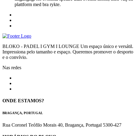
plattform med bra rykte.
BLOKO - PADEL I GYM I LOUNGE Um espaço único e versátil.
Impressiona pelo tamanho e espaço. Queremos promover o desporto
e o convívio.
Nas redes
ONDE ESTAMOS?
BRAGANÇA, PORTUGAL
Rua Coronel Teófilo Morais 40, Bragança, Portugal 5300-427