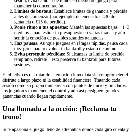
sesión; evita cambiar de títulos en medio del juego para
mantener la concentración.
Limites de bustout:
Establece límites de ganancia y pérdida
antes de comenzar (por ejemplo, detenerse tras €30 de
ganancia o €15 de pérdida).
Ponle ritmo a tus apuestas:
Mantén las apuestas bajas—1–3
créditos—para estirar tu presupuesto en varias tiradas y aún
sentir la emoción de posibles grandes ganancias.
Haz pausas:
Aunque juegues en ráfagas rápidas, pausa cada
diez giros para reevaluar tu bankroll y estado de ánimo.
Evita perseguir pérdidas:
Si alcanzas tu límite de pérdida
temprano, retírate—esto preserva tu bankroll para futuras
sesiones.
El objetivo es disfrutar de la emoción inmediata sin comprometer el
disfrute a largo plazo ni la estabilidad financiera. Tratando cada
sesión como su propia mini arena con puntos de inicio y fin claros,
los jugadores mantienen el control y aún así persiguen grandes
ganancias cuando llegan rápidamente.
Una llamada a la acción: ¡Reclama tu
trono!
Si te apasiona el juego lleno de adrenalina donde cada giro cuenta y