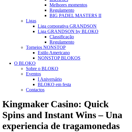
Melhores momentos
Regulamento
BIG PADEL MASTERS II
Ligas
Liga corporativa GRANDSON
Liga GRANDSON by BLOKO
Classificação
Regulamento
Torneios NONSTOP
Estilo Americano
NONSTOP BLOKOS
O BLOKO
Sobre o BLOKO
Eventos
I Aniversário
BLOKO em festa
Contactos
Kingmaker Casino: Quick
Spins and Instant Wins – Una
experiencia de tragamonedas