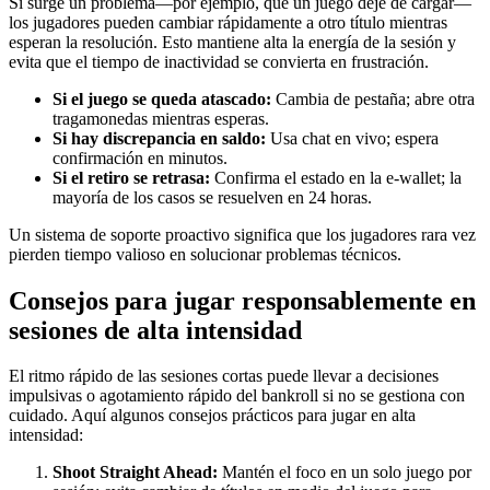
Si surge un problema—por ejemplo, que un juego deje de cargar—
los jugadores pueden cambiar rápidamente a otro título mientras
esperan la resolución. Esto mantiene alta la energía de la sesión y
evita que el tiempo de inactividad se convierta en frustración.
Si el juego se queda atascado:
Cambia de pestaña; abre otra
tragamonedas mientras esperas.
Si hay discrepancia en saldo:
Usa chat en vivo; espera
confirmación en minutos.
Si el retiro se retrasa:
Confirma el estado en la e-wallet; la
mayoría de los casos se resuelven en 24 horas.
Un sistema de soporte proactivo significa que los jugadores rara vez
pierden tiempo valioso en solucionar problemas técnicos.
Consejos para jugar responsablemente en
sesiones de alta intensidad
El ritmo rápido de las sesiones cortas puede llevar a decisiones
impulsivas o agotamiento rápido del bankroll si no se gestiona con
cuidado. Aquí algunos consejos prácticos para jugar en alta
intensidad:
Shoot Straight Ahead:
Mantén el foco en un solo juego por