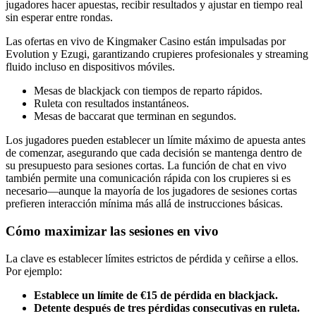
jugadores hacer apuestas, recibir resultados y ajustar en tiempo real
sin esperar entre rondas.
Las ofertas en vivo de Kingmaker Casino están impulsadas por
Evolution y Ezugi, garantizando crupieres profesionales y streaming
fluido incluso en dispositivos móviles.
Mesas de blackjack con tiempos de reparto rápidos.
Ruleta con resultados instantáneos.
Mesas de baccarat que terminan en segundos.
Los jugadores pueden establecer un límite máximo de apuesta antes
de comenzar, asegurando que cada decisión se mantenga dentro de
su presupuesto para sesiones cortas. La función de chat en vivo
también permite una comunicación rápida con los crupieres si es
necesario—aunque la mayoría de los jugadores de sesiones cortas
prefieren interacción mínima más allá de instrucciones básicas.
Cómo maximizar las sesiones en vivo
La clave es establecer límites estrictos de pérdida y ceñirse a ellos.
Por ejemplo:
Establece un límite de €15 de pérdida en blackjack.
Detente después de tres pérdidas consecutivas en ruleta.