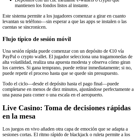
mantienen los fondos listos al instante.
Este sistema permite a los jugadores comenzar a girar en cuanto
levantan su teléfono—sin esperar a que las apps se instalen o las
cuentas se sincronicen.
Flujo típico de sesión móvil
Una sesión rápida puede comenzar con un depósito de €10 vía
PayPal o crypto wallet. El jugador selecciona una tragamonedas de
alta volatilidad, realiza una apuesta modesta y observa cómo giran
los carretes. Si gana temprano, puede retirar inmediatamente; si no,
puede repetir el proceso hasta que se quede sin presupuesto.
Todo el ciclo—desde el depósito hasta el pago final—puede
completarse en menos de diez minutos, ajustándose perfectamente a
una pausa para comer o una escala en el aeropuerto.
Live Casino: Toma de decisiones rápidas
en la mesa
Los juegos en vivo añaden otra capa de emoción que se adapta a
sesiones cortas. El ritmo rápido de blackjack o ruleta permite a los