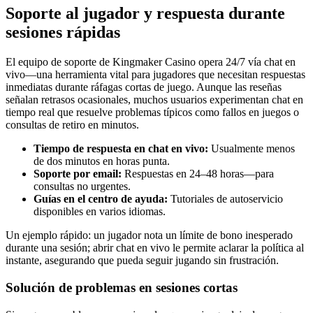
Soporte al jugador y respuesta durante
sesiones rápidas
El equipo de soporte de Kingmaker Casino opera 24/7 vía chat en
vivo—una herramienta vital para jugadores que necesitan respuestas
inmediatas durante ráfagas cortas de juego. Aunque las reseñas
señalan retrasos ocasionales, muchos usuarios experimentan chat en
tiempo real que resuelve problemas típicos como fallos en juegos o
consultas de retiro en minutos.
Tiempo de respuesta en chat en vivo:
Usualmente menos
de dos minutos en horas punta.
Soporte por email:
Respuestas en 24–48 horas—para
consultas no urgentes.
Guías en el centro de ayuda:
Tutoriales de autoservicio
disponibles en varios idiomas.
Un ejemplo rápido: un jugador nota un límite de bono inesperado
durante una sesión; abrir chat en vivo le permite aclarar la política al
instante, asegurando que pueda seguir jugando sin frustración.
Solución de problemas en sesiones cortas