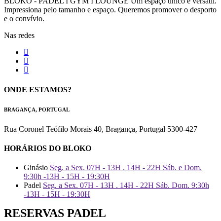
BLOKO - PADEL I GYM I LOUNGE Um espaço único e versátil.
Impressiona pelo tamanho e espaço. Queremos promover o desporto
e o convívio.
Nas redes
ONDE ESTAMOS?
BRAGANÇA, PORTUGAL
Rua Coronel Teófilo Morais 40, Bragança, Portugal 5300-427
HORÁRIOS DO BLOKO
Ginásio
Seg. a Sex. 07H - 13H . 14H - 22H Sáb. e Dom.
9:30h -13H - 15H - 19:30H
Padel
Seg. a Sex. 07H - 13H . 14H - 22H Sáb. Dom. 9:30h
-13H - 15H - 19:30H
RESERVAS PADEL