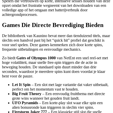
Spelers die vertrouwen op korte, intensieve sessies houden van deze
opzet omdat het frustratie wegneemt van het downloaden van een
volledige app of het omgaan met batterijverbruik door
achtergrondprocessen.
Games Die Directe Bevrediging Bieden
De bibliotheek van Kaunino bevat meer dan tienduizend titels, maar
slechts een handvol past bij het “quick hit” profiel dat geschikt is
voor snel spelen. Deze games kenmerken zich door korte spins,
frequente uitbetalingen en eenvoudige mechanics.
Zo biedt
Gates of Olympus 1000
van NetEnt een snel reel‑set met
hoge volatiliteit, maar snelle free‑spin triggers die de actie in
beweging houden. De standaard spin duurt minder dan drie
seconden, waardoor je meerdere spins kunt doen voordat je klaar
bent voor de pauze.
Let It Spin
– Een slot met lage variantie dat vaker uitbetaalt,
perfect om het momentum vast te houden.
Big Fruit Theory
– Een eenvoudig fruitthema met directe
grote wins wanneer het gouden fruit landt.
UFO Pyramids
– Een korte‑play slot waar elke spin een
alien bonusronde kan triggeren in slechts vier spins.
Firestorm Joker 777
– Een klassieke stijl slot die snelle