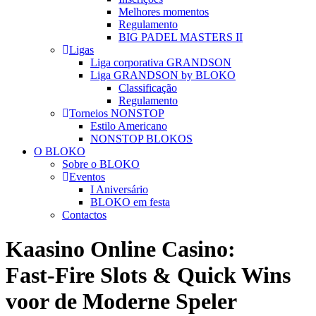
Melhores momentos
Regulamento
BIG PADEL MASTERS II
Ligas
Liga corporativa GRANDSON
Liga GRANDSON by BLOKO
Classificação
Regulamento
Torneios NONSTOP
Estilo Americano
NONSTOP BLOKOS
O BLOKO
Sobre o BLOKO
Eventos
I Aniversário
BLOKO em festa
Contactos
Kaasino Online Casino:
Fast‑Fire Slots & Quick Wins
voor de Moderne Speler