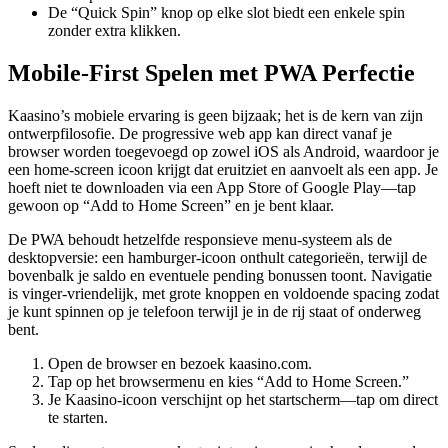
De “Quick Spin” knop op elke slot biedt een enkele spin
zonder extra klikken.
Mobile‑First Spelen met PWA Perfectie
Kaasino’s mobiele ervaring is geen bijzaak; het is de kern van zijn
ontwerpfilosofie. De progressive web app kan direct vanaf je
browser worden toegevoegd op zowel iOS als Android, waardoor je
een home‑screen icoon krijgt dat eruitziet en aanvoelt als een app. Je
hoeft niet te downloaden via een App Store of Google Play—tap
gewoon op “Add to Home Screen” en je bent klaar.
De PWA behoudt hetzelfde responsieve menu-systeem als de
desktopversie: een hamburger-icoon onthult categorieën, terwijl de
bovenbalk je saldo en eventuele pending bonussen toont. Navigatie
is vinger‑vriendelijk, met grote knoppen en voldoende spacing zodat
je kunt spinnen op je telefoon terwijl je in de rij staat of onderweg
bent.
Open de browser en bezoek kaasino.com.
Tap op het browsermenu en kies “Add to Home Screen.”
Je Kaasino-icoon verschijnt op het startscherm—tap om direct
te starten.