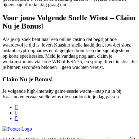
tijdens zijn drukke dag graag doet.
Voor jouw Volgende Snelle Winst – Claim
Nu je Bonus!
Als je op zoek bent naar een online casino dat begrijpt hoe
waardevol je tijd is, levert Kaasino snelle laadtijden, low‑bet slots,
instant crypto‑opnames en dagelijkse bonussen die zijn afgestemd
op korte speelsessies. Meld je vandaag nog aan, claim je
welkomstbonus via code WB of KSN75, en spring direct in slots die
je binnen seconden belonen—geen wachten vereist.
Claim Nu je Bonus!
Je volgende high‑intensity game‑sessie wacht—stap nu in bij
Kaasino en ervaar snelle wins die naadloos in je dag passen.