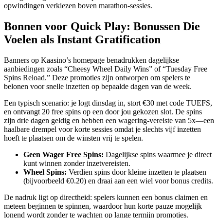
opwindingen verkiezen boven marathon‑sessies.
Bonnen voor Quick Play: Bonussen Die
Voelen als Instant Gratification
Banners op Kaasino’s homepage benadrukken dagelijkse
aanbiedingen zoals “Cheesy Wheel Daily Wins” of “Tuesday Free
Spins Reload.” Deze promoties zijn ontworpen om spelers te
belonen voor snelle inzetten op bepaalde dagen van de week.
Een typisch scenario: je logt dinsdag in, stort €30 met code TUEFS,
en ontvangt 20 free spins op een door jou gekozen slot. De spins
zijn drie dagen geldig en hebben een wagering‑vereiste van 5x—een
haalbare drempel voor korte sessies omdat je slechts vijf inzetten
hoeft te plaatsen om de winsten vrij te spelen.
Geen Wager Free Spins:
Dagelijkse spins waarmee je direct
kunt winnen zonder inzetvereisten.
Wheel Spins:
Verdien spins door kleine inzetten te plaatsen
(bijvoorbeeld €0.20) en draai aan een wiel voor bonus credits.
De nadruk ligt op directheid: spelers kunnen een bonus claimen en
meteen beginnen te spinnen, waardoor hun korte pauze mogelijk
lonend wordt zonder te wachten op lange termijn promoties.