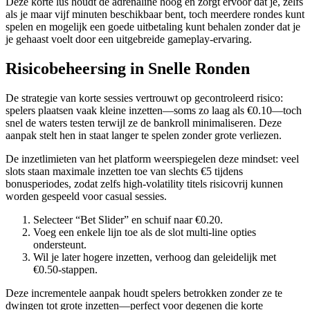
Deze korte lus houdt de adrenaline hoog en zorgt ervoor dat je, zelfs
als je maar vijf minuten beschikbaar bent, toch meerdere rondes kunt
spelen en mogelijk een goede uitbetaling kunt behalen zonder dat je
je gehaast voelt door een uitgebreide gameplay‑ervaring.
Risicobeheersing in Snelle Ronden
De strategie van korte sessies vertrouwt op gecontroleerd risico:
spelers plaatsen vaak kleine inzetten—soms zo laag als €0.10—toch
snel de waters testen terwijl ze de bankroll minimaliseren. Deze
aanpak stelt hen in staat langer te spelen zonder grote verliezen.
De inzetlimieten van het platform weerspiegelen deze mindset: veel
slots staan maximale inzetten toe van slechts €5 tijdens
bonusperiodes, zodat zelfs high‑volatility titels risicovrij kunnen
worden gespeeld voor casual sessies.
Selecteer “Bet Slider” en schuif naar €0.20.
Voeg een enkele lijn toe als de slot multi-line opties
ondersteunt.
Wil je later hogere inzetten, verhoog dan geleidelijk met
€0.50‑stappen.
Deze incrementele aanpak houdt spelers betrokken zonder ze te
dwingen tot grote inzetten—perfect voor degenen die korte