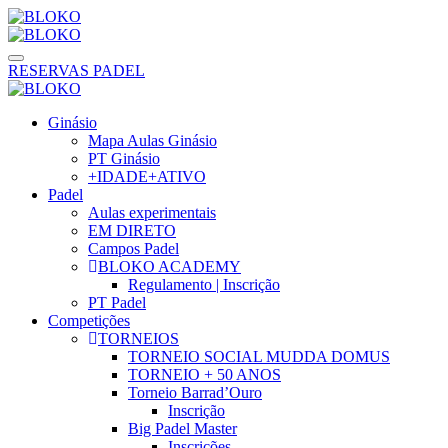
RESERVAS PADEL
Ginásio
Mapa Aulas Ginásio
PT Ginásio
+IDADE+ATIVO
Padel
Aulas experimentais
EM DIRETO
Campos Padel
BLOKO ACADEMY
Regulamento | Inscrição
PT Padel
Competições
TORNEIOS
TORNEIO SOCIAL MUDDA DOMUS
TORNEIO + 50 ANOS
Torneio Barrad’Ouro
Inscrição
Big Padel Master
Inscrições