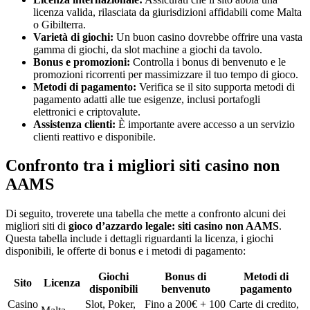
licenza valida, rilasciata da giurisdizioni affidabili come Malta
o Gibilterra.
Varietà di giochi:
Un buon casino dovrebbe offrire una vasta
gamma di giochi, da slot machine a giochi da tavolo.
Bonus e promozioni:
Controlla i bonus di benvenuto e le
promozioni ricorrenti per massimizzare il tuo tempo di gioco.
Metodi di pagamento:
Verifica se il sito supporta metodi di
pagamento adatti alle tue esigenze, inclusi portafogli
elettronici e criptovalute.
Assistenza clienti:
È importante avere accesso a un servizio
clienti reattivo e disponibile.
Confronto tra i migliori siti casino non
AAMS
Di seguito, troverete una tabella che mette a confronto alcuni dei
migliori siti di
gioco d’azzardo legale: siti casino non AAMS
.
Questa tabella include i dettagli riguardanti la licenza, i giochi
disponibili, le offerte di bonus e i metodi di pagamento:
Giochi
Bonus di
Metodi di
Sito
Licenza
disponibili
benvenuto
pagamento
Casino
Slot, Poker,
Fino a 200€ + 100
Carte di credito,