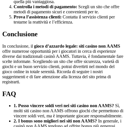
quella più vantaggiosa.
Controlla i metodi di pagamento:
Scegli un sito che offre
metodi di pagamento sicuri e convenienti per te.
Prova l’assistenza clienti:
Contatta il servizio clienti per
testarne la reattività e l’efficienza.
Conclusione
In conclusione, il
gioco d’azzardo legale: siti casino non AAMS
offre numerose opportunità per i giocatori in cerca di esperienze
diverse dai tradizionali casinò AAMS. Tuttavia, è fondamentale fare
scelte informate. Scegliendo un sito che offre sicurezza, varietà di
giochi e un buon servizio clienti, potrai divertirti nel mondo del
gioco online in totale serenità. Ricorda di seguire i nostri
suggerimenti e di fare attenzione alla licenza del sito prima di
registrarti.
FAQ
1. Posso vincere soldi veri nei siti casino non AAMS?
Sì,
molti siti casino non AAMS offrono giochi che permettono di
vincere soldi veri, ma è importante giocare responsabilmente.
2. I bonus sono migliori nei siti non AAMS?
In generale, i
casinò non AAMS tendono ad offrire bonus più generosi