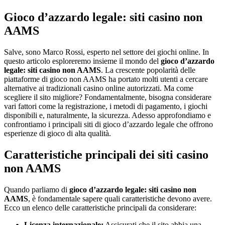
Gioco d’azzardo legale: siti casino non
AAMS
Salve, sono Marco Rossi, esperto nel settore dei giochi online. In
questo articolo esploreremo insieme il mondo del
gioco d’azzardo
legale: siti casino non AAMS
. La crescente popolarità delle
piattaforme di gioco non AAMS ha portato molti utenti a cercare
alternative ai tradizionali casino online autorizzati. Ma come
scegliere il sito migliore? Fondamentalmente, bisogna considerare
vari fattori come la registrazione, i metodi di pagamento, i giochi
disponibili e, naturalmente, la sicurezza. Adesso approfondiamo e
confrontiamo i principali siti di gioco d’azzardo legale che offrono
esperienze di gioco di alta qualità.
Caratteristiche principali dei siti casino
non AAMS
Quando parliamo di
gioco d’azzardo legale: siti casino non
AAMS
, è fondamentale sapere quali caratteristiche devono avere.
Ecco un elenco delle caratteristiche principali da considerare:
Licenza internazionale:
Assicurati che il sito abbia una