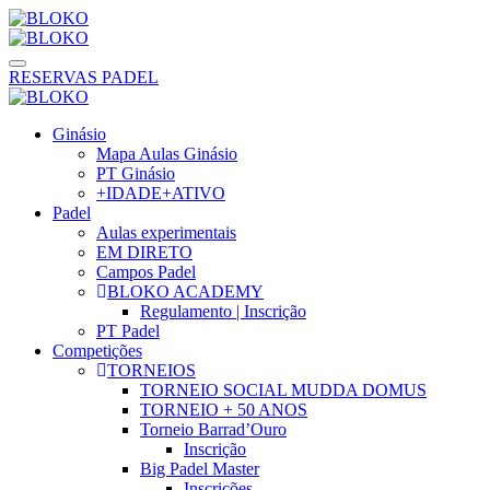
RESERVAS PADEL
Ginásio
Mapa Aulas Ginásio
PT Ginásio
+IDADE+ATIVO
Padel
Aulas experimentais
EM DIRETO
Campos Padel
BLOKO ACADEMY
Regulamento | Inscrição
PT Padel
Competições
TORNEIOS
TORNEIO SOCIAL MUDDA DOMUS
TORNEIO + 50 ANOS
Torneio Barrad’Ouro
Inscrição
Big Padel Master
Inscrições