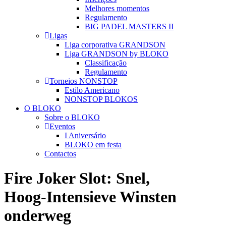
Melhores momentos
Regulamento
BIG PADEL MASTERS II
Ligas
Liga corporativa GRANDSON
Liga GRANDSON by BLOKO
Classificação
Regulamento
Torneios NONSTOP
Estilo Americano
NONSTOP BLOKOS
O BLOKO
Sobre o BLOKO
Eventos
I Aniversário
BLOKO em festa
Contactos
Fire Joker Slot: Snel,
Hoog‑Intensieve Winsten
onderweg