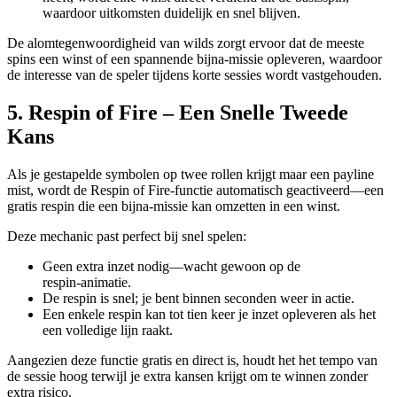
waardoor uitkomsten duidelijk en snel blijven.
De alomtegenwoordigheid van wilds zorgt ervoor dat de meeste
spins een winst of een spannende bijna‑missie opleveren, waardoor
de interesse van de speler tijdens korte sessies wordt vastgehouden.
5. Respin of Fire – Een Snelle Tweede
Kans
Als je gestapelde symbolen op twee rollen krijgt maar een payline
mist, wordt de Respin of Fire‑functie automatisch geactiveerd—een
gratis respin die een bijna‑missie kan omzetten in een winst.
Deze mechanic past perfect bij snel spelen:
Geen extra inzet nodig—wacht gewoon op de
respin‑animatie.
De respin is snel; je bent binnen seconden weer in actie.
Een enkele respin kan tot tien keer je inzet opleveren als het
een volledige lijn raakt.
Aangezien deze functie gratis en direct is, houdt het het tempo van
de sessie hoog terwijl je extra kansen krijgt om te winnen zonder
extra risico.