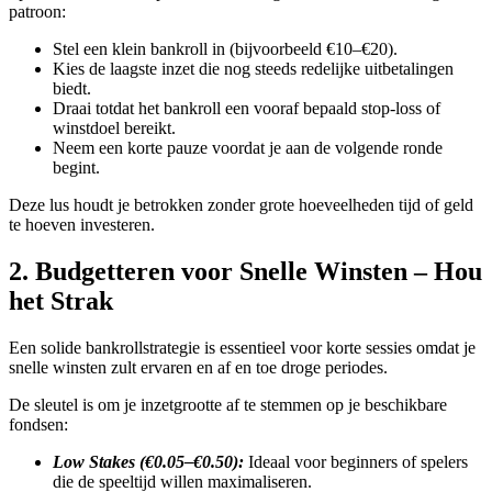
patroon:
Stel een klein bankroll in (bijvoorbeeld €10–€20).
Kies de laagste inzet die nog steeds redelijke uitbetalingen
biedt.
Draai totdat het bankroll een vooraf bepaald stop‑loss of
winstdoel bereikt.
Neem een korte pauze voordat je aan de volgende ronde
begint.
Deze lus houdt je betrokken zonder grote hoeveelheden tijd of geld
te hoeven investeren.
2. Budgetteren voor Snelle Winsten – Hou
het Strak
Een solide bankrollstrategie is essentieel voor korte sessies omdat je
snelle winsten zult ervaren en af en toe droge periodes.
De sleutel is om je inzetgrootte af te stemmen op je beschikbare
fondsen:
Low Stakes (€0.05–€0.50):
Ideaal voor beginners of spelers
die de speeltijd willen maximaliseren.