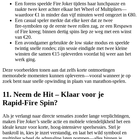
Een forens speelde Fire Joker tijdens haar lunchpauze en
raakte twee keer achter elkaar het Wheel of Multipliers—
waardoor €1 in minder dan vijf minuten werd omgezet in €80.
Een casual speler merkte dat elke keer dat ze twee
fire‑symbolen op de eerste twee rollen zag, ze een Respawn
of Fire kreeg; binnen dertig spins liep ze weg met een winst
van €20.
Een avondgamer gebruikte de low stake modus en speelde
twintig snelle rondes; zijn sessie eindigde met twee kleine
winsten die samen €15 opleverden voordat hij weer aan het
werk ging.
Deze voorbeelden tonen aan dat zelfs korte ontmoetingen
memorabele momenten kunnen opleveren—vooral wanneer je op
zoek bent naar snelle opwinding in plaats van marathon‑spelen.
11. Neem de Hit – Klaar voor je
Rapid‑Fire Spin?
Als je verlangt naar directe sensaties zonder lange verplichtingen,
maken Fire Joker’s snelle actie en mobiele vriendelijkheid het een
ideale keuze voor korte, hoog‑intensieve speelsessies. Stel je
bankroll in, kies je inzet verstandig, en laat het wild symbool en
multiplier wheel de adrenaline laten pompen—alles binnen je