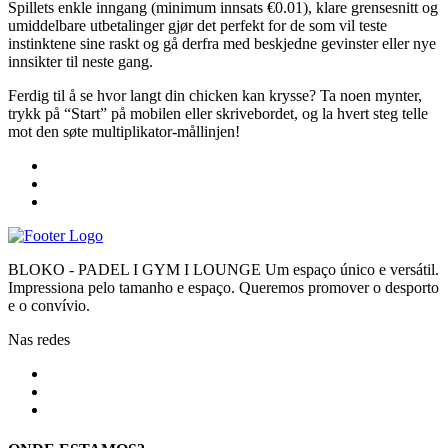
Spillets enkle inngang (minimum innsats €0.01), klare grensesnitt og
umiddelbare utbetalinger gjør det perfekt for de som vil teste
instinktene sine raskt og gå derfra med beskjedne gevinster eller nye
innsikter til neste gang.
Ferdig til å se hvor langt din chicken kan krysse? Ta noen mynter,
trykk på “Start” på mobilen eller skrivebordet, og la hvert steg telle
mot den søte multiplikator‑mållinjen!
BLOKO - PADEL I GYM I LOUNGE Um espaço único e versátil.
Impressiona pelo tamanho e espaço. Queremos promover o desporto
e o convívio.
Nas redes