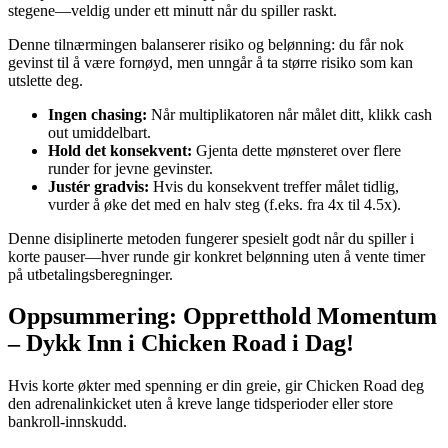
stegene—veldig under ett minutt når du spiller raskt.
Denne tilnærmingen balanserer risiko og belønning: du får nok
gevinst til å være fornøyd, men unngår å ta større risiko som kan
utslette deg.
Ingen chasing:
Når multiplikatoren når målet ditt, klikk cash
out umiddelbart.
Hold det konsekvent:
Gjenta dette mønsteret over flere
runder for jevne gevinster.
Justér gradvis:
Hvis du konsekvent treffer målet tidlig,
vurder å øke det med en halv steg (f.eks. fra 4x til 4.5x).
Denne disiplinerte metoden fungerer spesielt godt når du spiller i
korte pauser—hver runde gir konkret belønning uten å vente timer
på utbetalingsberegninger.
Oppsummering: Oppretthold Momentum
– Dykk Inn i Chicken Road i Dag!
Hvis korte økter med spenning er din greie, gir Chicken Road deg
den adrenalinkicket uten å kreve lange tidsperioder eller store
bankroll-innskudd.