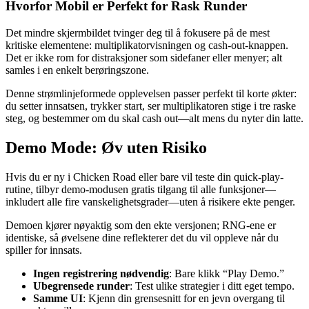
Hvorfor Mobil er Perfekt for Rask Runder
Det mindre skjermbildet tvinger deg til å fokusere på de mest
kritiske elementene: multiplikatorvisningen og cash‑out-knappen.
Det er ikke rom for distraksjoner som sidefaner eller menyer; alt
samles i en enkelt berøringszone.
Denne strømlinjeformede opplevelsen passer perfekt til korte økter:
du setter innsatsen, trykker start, ser multiplikatoren stige i tre raske
steg, og bestemmer om du skal cash out—alt mens du nyter din latte.
Demo Mode: Øv uten Risiko
Hvis du er ny i Chicken Road eller bare vil teste din quick‑play-
rutine, tilbyr demo-modusen gratis tilgang til alle funksjoner—
inkludert alle fire vanskelighetsgrader—uten å risikere ekte penger.
Demoen kjører nøyaktig som den ekte versjonen; RNG-ene er
identiske, så øvelsene dine reflekterer det du vil oppleve når du
spiller for innsats.
Ingen registrering nødvendig
: Bare klikk “Play Demo.”
Ubegrensede runder
: Test ulike strategier i ditt eget tempo.
Samme UI
: Kjenn din grensesnitt for en jevn overgang til