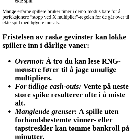
ekte spill.
Mange erfarne spillere bruker timer i demo-modus bare for å
perfeksjonere “stopp ved X multiplier”-regelen før de går over til
ekte spill med høyere innsats.
Fristelsen av raske gevinster kan lokke
spillere inn i dårlige vaner:
Overmot:
Å tro du kan lese RNG-
mønstre fører til å jage umulige
multipliers.
For tidlige cash‑outs:
Vente på neste
store spike resulterer ofte i å miste
alt.
Manglende grenser:
Å spille uten
forhåndsbestemte vinner- eller
tapstreskler kan tømme bankroll på
minutter.