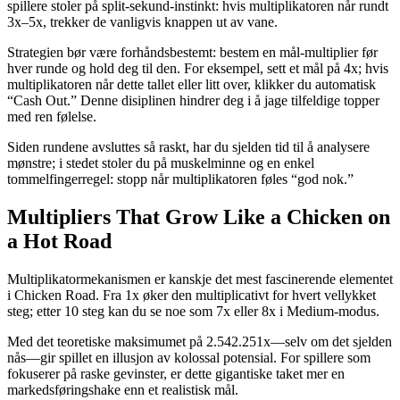
spillere stoler på split‑sekund-instinkt: hvis multiplikatoren når rundt
3x–5x, trekker de vanligvis knappen ut av vane.
Strategien bør være forhåndsbestemt: bestem en mål-multiplier før
hver runde og hold deg til den. For eksempel, sett et mål på 4x; hvis
multiplikatoren når dette tallet eller litt over, klikker du automatisk
“Cash Out.” Denne disiplinen hindrer deg i å jage tilfeldige topper
med ren følelse.
Siden rundene avsluttes så raskt, har du sjelden tid til å analysere
mønstre; i stedet stoler du på muskelminne og en enkel
tommelfingerregel: stopp når multiplikatoren føles “god nok.”
Multipliers That Grow Like a Chicken on
a Hot Road
Multiplikatormekanismen er kanskje det mest fascinerende elementet
i Chicken Road. Fra 1x øker den multiplicativt for hvert vellykket
steg; etter 10 steg kan du se noe som 7x eller 8x i Medium-modus.
Med det teoretiske maksimumet på 2.542.251x—selv om det sjelden
nås—gir spillet en illusjon av kolossal potensial. For spillere som
fokuserer på raske gevinster, er dette gigantiske taket mer en
markedsføringshake enn et realistisk mål.