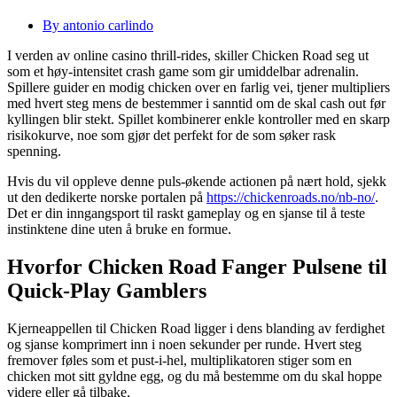
By antonio carlindo
I verden av online casino thrill‑rides, skiller Chicken Road seg ut
som et høy‑intensitet crash game som gir umiddelbar adrenalin.
Spillere guider en modig chicken over en farlig vei, tjener multipliers
med hvert steg mens de bestemmer i sanntid om de skal cash out før
kyllingen blir stekt. Spillet kombinerer enkle kontroller med en skarp
risikokurve, noe som gjør det perfekt for de som søker rask
spenning.
Hvis du vil oppleve denne puls‑økende actionen på nært hold, sjekk
ut den dedikerte norske portalen på
https://chickenroads.no/nb-no/
.
Det er din inngangsport til raskt gameplay og en sjanse til å teste
instinktene dine uten å bruke en formue.
Hvorfor Chicken Road Fanger Pulsene til
Quick‑Play Gamblers
Kjerneappellen til Chicken Road ligger i dens blanding av ferdighet
og sjanse komprimert inn i noen sekunder per runde. Hvert steg
fremover føles som et pust‑i‑hel, multiplikatoren stiger som en
chicken mot sitt gyldne egg, og du må bestemme om du skal hoppe
videre eller gå tilbake.