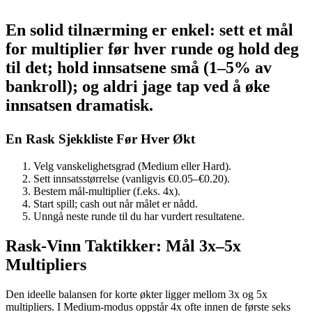
En solid tilnærming er enkel: sett et mål
for multiplier før hver runde og hold deg
til det; hold innsatsene små (1–5% av
bankroll); og aldri jage tap ved å øke
innsatsen dramatisk.
En Rask Sjekkliste Før Hver Økt
Velg vanskelighetsgrad (Medium eller Hard).
Sett innsatsstørrelse (vanligvis €0.05–€0.20).
Bestem mål-multiplier (f.eks. 4x).
Start spill; cash out når målet er nådd.
Unngå neste runde til du har vurdert resultatene.
Rask‑Vinn Taktikker: Mål 3x–5x
Multipliers
Den ideelle balansen for korte økter ligger mellom 3x og 5x
multipliers. I Medium-modus oppstår 4x ofte innen de første seks