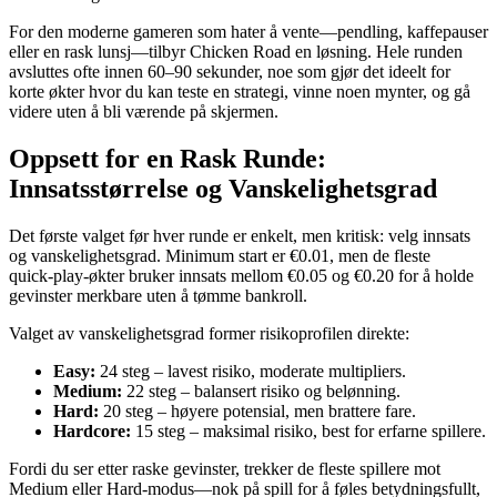
For den moderne gameren som hater å vente—pendling, kaffepauser
eller en rask lunsj—tilbyr Chicken Road en løsning. Hele runden
avsluttes ofte innen 60–90 sekunder, noe som gjør det ideelt for
korte økter hvor du kan teste en strategi, vinne noen mynter, og gå
videre uten å bli værende på skjermen.
Oppsett for en Rask Runde:
Innsatsstørrelse og Vanskelighetsgrad
Det første valget før hver runde er enkelt, men kritisk: velg innsats
og vanskelighetsgrad. Minimum start er €0.01, men de fleste
quick‑play-økter bruker innsats mellom €0.05 og €0.20 for å holde
gevinster merkbare uten å tømme bankroll.
Valget av vanskelighetsgrad former risikoprofilen direkte:
Easy:
24 steg – lavest risiko, moderate multipliers.
Medium:
22 steg – balansert risiko og belønning.
Hard:
20 steg – høyere potensial, men brattere fare.
Hardcore:
15 steg – maksimal risiko, best for erfarne spillere.
Fordi du ser etter raske gevinster, trekker de fleste spillere mot
Medium eller Hard-modus—nok på spill for å føles betydningsfullt,