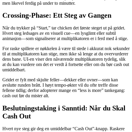
men likevel ferdig på under to minutter.
Crossing-Phase: Ett Steg av Gangen
Når du trykker på “Start,” tar chicken det første steget ut på gridet.
Hvert steg ledsages av en visuell cue—en lysglimt eller subtil
animasjon—som signaliserer at multiplikatoren er i ferd med å stige.
For raske spillere er nøkkelen å være til stede i akkurat nok sekunder
til at multiplikatoren kan stige, men ikke så lenge at du overvurderer
dens bane. UI-en viser den nåværende multiplikatoren tydelig, slik
at du kan vurdere om det er verdt å fortsette eller om du bør cash out
umiddelbart.
Gridet er fylt med skjulte feller—dekker eller ovner—som kan
avslutte runden brått. I høyt tempo-økter vil du ofte treffe disse
fellene tidlig; derfor adopterer mange en “less is more” tankegang:
cash out før du mister alt.
Beslutningstaking i Sanntid: Når du Skal
Cash Out
Hvert nye steg gir deg en umiddelbar “Cash Out”-knapp. Raskere