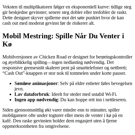
Veksten til multiplikatoren følger en eksponentiell kurve: tidlige steg
gir beskjedne gevinster; senere steg dobler eller tredobler de raskt.
Dette designet skyver spillerne mot det søte punktet hvor de kan
cash out med moderat gevinst før de risikerer alt.
Mobil Mestring: Spille Når Du Venter i
Kø
Mobilversjonen av Chicken Road er designet for berøringskontroller
og øyeblikkelig spilling—ingen nedlasting nødvendig. Det
responsive grensesnitt skalerer pent på smarttelefoner og nettbrett;
“Cash Out”-knappen er stor nok til tommelen under korte pauser.
Sømløse animasjoner
: Selv på eldre enheter føles bevegelsen
jevn.
Lav dataforbruk
: Ideelt for steder med ustabil Wi‑Fi.
Ingen app nødvendig
: Du kan hoppe rett inn i nettleseren.
Siden gjennomsnittlig økt varer mindre enn to minutter, spiller
mobilgamere ofte under togturer eller mens de venter i kø på en
kafé. Den raske gevinsten holder dem engasjert uten å fjerne
oppmerksomheten fra omgivelsene.