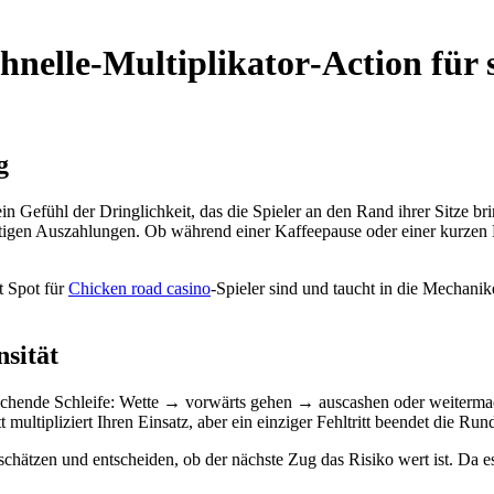
nelle‑Multiplikator‑Action für 
g
efühl der Dringlichkeit, das die Spieler an den Rand ihrer Sitze bringt
tigen Auszahlungen. Ob während einer Kaffeepause oder einer kurzen Mi
t Spot für
Chicken road casino
-Spieler sind und taucht in die Mechanik
nsität
machende Schleife: Wette → vorwärts gehen → auscashen oder weiterma
tt multipliziert Ihren Einsatz, aber ein einziger Fehltritt beendet die Run
chätzen und entscheiden, ob der nächste Zug das Risiko wert ist. Da es