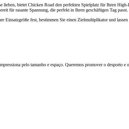
lieben, bietet Chicken Road den perfekten Spielplatz für Ihren High‑In
t für rasante Spannung, die perfekt in Ihren geschäftigen Tag passt.
Ihre Einsatzgröße fest, bestimmen Sie einen Zielmultiplikator und lasse
essiona pelo tamanho e espaço. Queremos promover o desporto e o