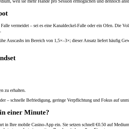
Medium, weil sie mehr Hände pro Session ermöglichen und dennoch anstä
pot
 Falle vermeidet – sei es eine Kanaldeckel‑Falle oder ein Ofen. Die Vola
.
frühe Auscashs im Bereich von 1,5×–3×; dieser Ansatz liefert häufig Ge
indset
n zu erhalten.
r – schnelle Befriedigung, geringe Verpflichtung und Fokus auf unmit
 in einer Minute?
hrt in Ihre mobile Casino-App ein. Sie setzen schnell €0.50 auf Medium