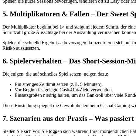
Spieler, die kurze Sessions bevorzugen, tendieren oft zu Easy oder 
5. Multiplikatoren & Fallen – Der Sweet S
Der Multiplikator beginnt bei 1× und steigt mit jedem Schritt, der eine
Schrittzahl große Ausschläge bei der Auszahlung verursachen können
Spieler, die schnelle Ergebnisse bevorzugen, konzentrieren sich auf 
Risiko auszusetzen.
6. Spielerverhalten – Das Short‑Session‑M
Diejenigen, die auf schnelles Spiel setzen, neigen dazu:
Ein strenges Zeitlimit setzen (z.B. 5 Minuten).
Vor Beginn festgelegte Cash‑Out‑Ziele verwenden.
Einsatzgrößen niedrig halten, um das Bankroll über viele Runde
Diese Einstellung spiegelt die Gewohnheiten beim Casual Gaming wide
7. Szenarien aus der Praxis – Was passiert
Stellen Sie sich vor: Sie loggen sich während Ihrer morgendlichen Fa