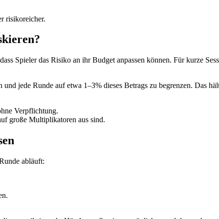
 risikoreicher.
skieren?
dass Spieler das Risiko an ihr Budget anpassen können. Für kurze Sessi
gen und jede Runde auf etwa 1–3% dieses Betrags zu begrenzen. Das häl
ohne Verpflichtung.
auf große Multiplikatoren aus sind.
sen
 Runde abläuft:
.
en.