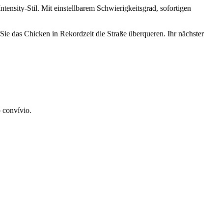
tensity‑Stil. Mit einstellbarem Schwierigkeitsgrad, sofortigen
n Sie das Chicken in Rekordzeit die Straße überqueren. Ihr nächster
 convívio.