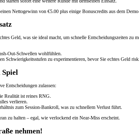
nd starten sofort eine weitere Runde mit demselben Einsatz.
 einen Nettogewinn von €5.00 plus einige Bonuscredits aus dem Demo‑
satz
chtes Geld, was sie ideal macht, um schnelle Entscheidungszeiten zu me
 Cash‑Out‑Schwellen wohlfühlen.
n Schwierigkeitsstufen zu experimentieren, bevor Sie echtes Geld risk
 Spiel
ive Entscheidungen zulassen:
e Realität ist reines RNG.
lles verlieren.
rhältnis zum Session-Bankroll, was zu schnellem Verlust führt.
aran zu halten – egal, wie verlockend ein Near‑Miss erscheint.
straße nehmen!