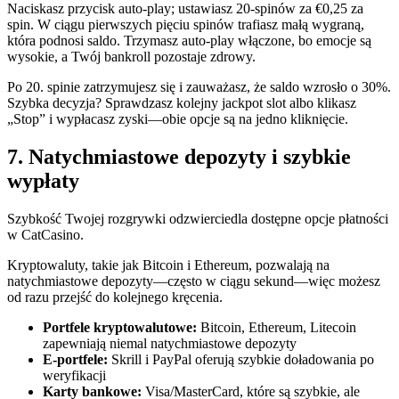
Naciskasz przycisk auto‑play; ustawiasz 20‑spinów za €0,25 za
spin. W ciągu pierwszych pięciu spinów trafiasz małą wygraną,
która podnosi saldo. Trzymasz auto‑play włączone, bo emocje są
wysokie, a Twój bankroll pozostaje zdrowy.
Po 20. spinie zatrzymujesz się i zauważasz, że saldo wzrosło o 30%.
Szybka decyzja? Sprawdzasz kolejny jackpot slot albo klikasz
„Stop” i wypłacasz zyski—obie opcje są na jedno kliknięcie.
7. Natychmiastowe depozyty i szybkie
wypłaty
Szybkość Twojej rozgrywki odzwierciedla dostępne opcje płatności
w CatCasino.
Kryptowaluty, takie jak Bitcoin i Ethereum, pozwalają na
natychmiastowe depozyty—często w ciągu sekund—więc możesz
od razu przejść do kolejnego kręcenia.
Portfele kryptowalutowe:
Bitcoin, Ethereum, Litecoin
zapewniają niemal natychmiastowe depozyty
E‑portfele:
Skrill i PayPal oferują szybkie doładowania po
weryfikacji
Karty bankowe:
Visa/MasterCard, które są szybkie, ale