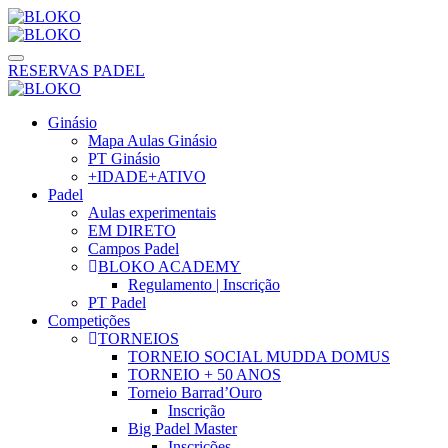
RESERVAS PADEL
Ginásio
Mapa Aulas Ginásio
PT Ginásio
+IDADE+ATIVO
Padel
Aulas experimentais
EM DIRETO
Campos Padel
BLOKO ACADEMY
Regulamento | Inscrição
PT Padel
Competições
TORNEIOS
TORNEIO SOCIAL MUDDA DOMUS
TORNEIO + 50 ANOS
Torneio Barrad’Ouro
Inscrição
Big Padel Master
Inscrições