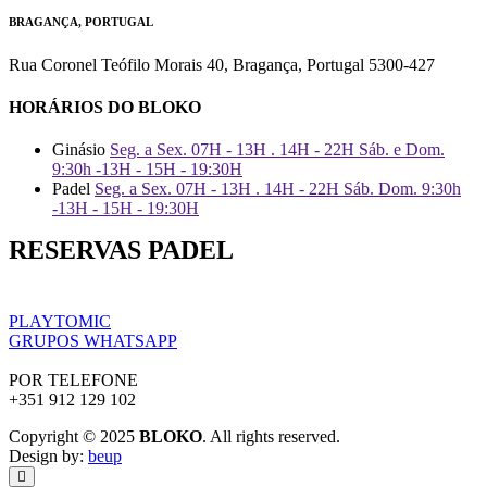
BRAGANÇA, PORTUGAL
Rua Coronel Teófilo Morais 40, Bragança, Portugal 5300-427
HORÁRIOS DO BLOKO
Ginásio
Seg. a Sex. 07H - 13H . 14H - 22H Sáb. e Dom.
9:30h -13H - 15H - 19:30H
Padel
Seg. a Sex. 07H - 13H . 14H - 22H Sáb. Dom. 9:30h
-13H - 15H - 19:30H
RESERVAS PADEL
PLAYTOMIC
GRUPOS WHATSAPP
POR TELEFONE
+351 912 129 102
Copyright © 2025
BLOKO
. All rights reserved.
Design by:
beup