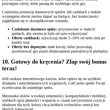
przystępne oferty, które pasują do szybkiego stylu gry.
Codzienna promocja darmowych spinów lub cashback z niskim
wymogiem obrotu można złapać na bieżąco, bez konieczności
zagłębiania się w skomplikowane warunki.
Codzienne darmowe spiny:
przyznawane w małych
partiach, aby można je było od razu wykorzystać
Oferty cashback:
zazwyczaj około 5–10% od netto strat po
każdej sesji
Oferty bez depozytu:
małe kwoty, które pozwalają
przetestować gry przed obstawianiem prawdziwych pieniędzy
10. Gotowy do kręcenia? Złap swój bonus
teraz!
Jeśli szukasz internetowego kasyna, które opiera się na szybkim
działaniu i natychmiastowych wygranych, CatCasino spełni Twoje
oczekiwania do ostatniego spinu.
Mieszanka slotów wysokiej zmienności, kompatybilności mobilnej,
szybkich opcji płatności i wsparcia w czasie rzeczywistym czyni je
idealnym dla tych, którzy chcą krótkich wybuchów emocji bez
długich zobowiązań.