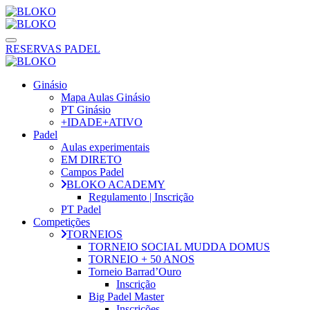
RESERVAS PADEL
Ginásio
Mapa Aulas Ginásio
PT Ginásio
+IDADE+ATIVO
Padel
Aulas experimentais
EM DIRETO
Campos Padel
BLOKO ACADEMY
Regulamento | Inscrição
PT Padel
Competições
TORNEIOS
TORNEIO SOCIAL MUDDA DOMUS
TORNEIO + 50 ANOS
Torneio Barrad’Ouro
Inscrição
Big Padel Master
Inscrições