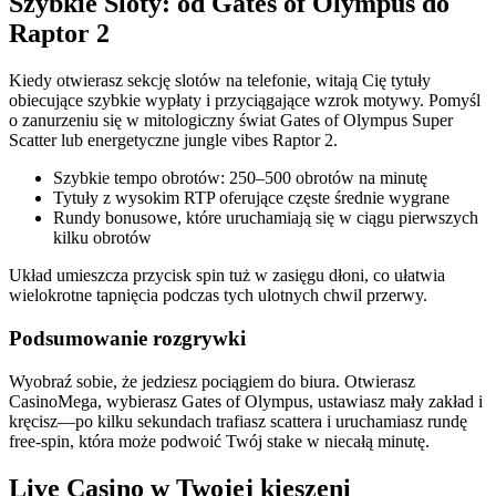
Szybkie Sloty: od Gates of Olympus do
Raptor 2
Kiedy otwierasz sekcję slotów na telefonie, witają Cię tytuły
obiecujące szybkie wypłaty i przyciągające wzrok motywy. Pomyśl
o zanurzeniu się w mitologiczny świat Gates of Olympus Super
Scatter lub energetyczne jungle vibes Raptor 2.
Szybkie tempo obrotów: 250–500 obrotów na minutę
Tytuły z wysokim RTP oferujące częste średnie wygrane
Rundy bonusowe, które uruchamiają się w ciągu pierwszych
kilku obrotów
Układ umieszcza przycisk spin tuż w zasięgu dłoni, co ułatwia
wielokrotne tapnięcia podczas tych ulotnych chwil przerwy.
Podsumowanie rozgrywki
Wyobraź sobie, że jedziesz pociągiem do biura. Otwierasz
CasinoMega, wybierasz Gates of Olympus, ustawiasz mały zakład i
kręcisz—po kilku sekundach trafiasz scattera i uruchamiasz rundę
free‑spin, która może podwoić Twój stake w niecałą minutę.
Live Casino w Twojej kieszeni