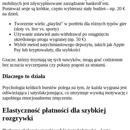
mobilnych jest zdyscyplinowane zarządzanie bankroll’em.
Ponieważ sesje są krótkie, często wybierasz stały budżet—np. 20 €
na dzień.
Tworzenie wielu „playlist” w portfelu dla różnych typów gier
(sloty vs. live vs. sporty)
Używanie ustawień auto‑withdrawal po osiągnięciu
określonego progu wygranej (np. 50 €)
Wybór metod natychmiastowego depozytu, takich jak Apple
Pay lub kryptowaluty, dla szybkości
Gracze, którzy trzymają się tych nawyków, mogą grać codziennie
bez uczucia wyczerpania czy pokusy pogoni za stratami.
Dlaczego to działa
Psychologia krótkich burstów polega na tym, że każda wygrana jest
odświeżająca i satysfakcjonująca, co utrzymuje wysoką motywację i
zapobiega emocjonalnemu zmęczeniu.
Elastyczność płatności dla szybkiej
rozgrywki