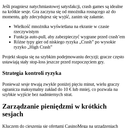
Jeśli pragniesz natychmiastowej satysfakcji, crash games są idealne
na krótkie sesje. Gra zaczyna się od mnożnika rosnącego aż do
momentu, gdy zdecydujesz się wyjść, zanim się załamie.
Wielkość mnożnika wyświetlana na ekranie w czasie
rzeczywistym
Funkcja auto‑pull, aby zabezpieczyć wygrane przed crash’em
Różne typy gier od niskiego ryzyka „Crash” po wysokie
ryzyko „High Crash”
Projekt skupia się na szybkim podejmowaniu decyzji; gracze często
ustawiają stały stop‑loss jeszcze przed rozpoczęciem gry.
Strategia kontroli ryzyka
Ponieważ sesje trwają zwykle poniżej pięciu minut, wielu graczy
ogranicza maksymalny zakład do 10 € lub mniej, co pozwala na
szybkie wyjście bez nadmiernych strat.
Zarządzanie pieniędzmi w krótkich
sesjach
Kluczem do cieszenia się ofertami CasinoMega na urządzeniach