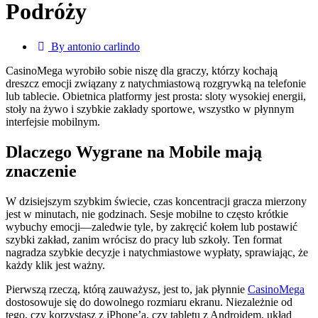
Podróży
By antonio carlindo
CasinoMega wyrobiło sobie niszę dla graczy, którzy kochają
dreszcz emocji związany z natychmiastową rozgrywką na telefonie
lub tablecie. Obietnica platformy jest prosta: sloty wysokiej energii,
stoły na żywo i szybkie zakłady sportowe, wszystko w płynnym
interfejsie mobilnym.
Dlaczego Wygrane na Mobile mają
znaczenie
W dzisiejszym szybkim świecie, czas koncentracji gracza mierzony
jest w minutach, nie godzinach. Sesje mobilne to często krótkie
wybuchy emocji—zaledwie tyle, by zakręcić kołem lub postawić
szybki zakład, zanim wrócisz do pracy lub szkoły. Ten format
nagradza szybkie decyzje i natychmiastowe wypłaty, sprawiając, że
każdy klik jest ważny.
Pierwszą rzeczą, którą zauważysz, jest to, jak płynnie
CasinoMega
dostosowuje się do dowolnego rozmiaru ekranu. Niezależnie od
tego, czy korzystasz z iPhone’a, czy tabletu z Androidem, układ