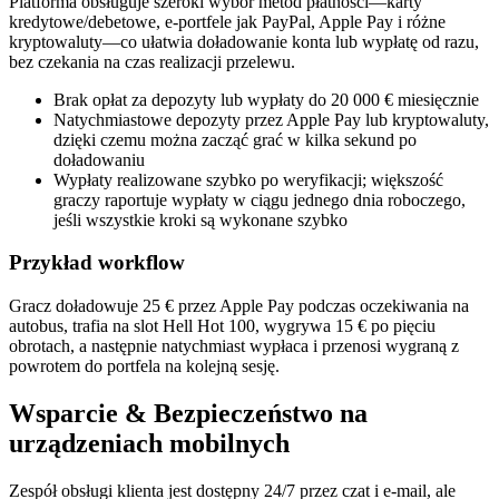
Platforma obsługuje szeroki wybór metod płatności—karty
kredytowe/debetowe, e‑portfele jak PayPal, Apple Pay i różne
kryptowaluty—co ułatwia doładowanie konta lub wypłatę od razu,
bez czekania na czas realizacji przelewu.
Brak opłat za depozyty lub wypłaty do 20 000 € miesięcznie
Natychmiastowe depozyty przez Apple Pay lub kryptowaluty,
dzięki czemu można zacząć grać w kilka sekund po
doładowaniu
Wypłaty realizowane szybko po weryfikacji; większość
graczy raportuje wypłaty w ciągu jednego dnia roboczego,
jeśli wszystkie kroki są wykonane szybko
Przykład workflow
Gracz doładowuje 25 € przez Apple Pay podczas oczekiwania na
autobus, trafia na slot Hell Hot 100, wygrywa 15 € po pięciu
obrotach, a następnie natychmiast wypłaca i przenosi wygraną z
powrotem do portfela na kolejną sesję.
Wsparcie & Bezpieczeństwo na
urządzeniach mobilnych
Zespół obsługi klienta jest dostępny 24/7 przez czat i e-mail, ale