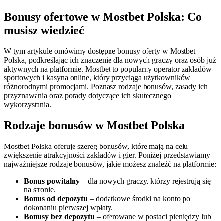
Bonusy ofertowe w Mostbet Polska: Co
musisz wiedzieć
W tym artykule omówimy dostępne bonusy oferty w Mostbet
Polska, podkreślając ich znaczenie dla nowych graczy oraz osób już
aktywnych na platformie. Mostbet to popularny operator zakładów
sportowych i kasyna online, który przyciąga użytkowników
różnorodnymi promocjami. Poznasz rodzaje bonusów, zasady ich
przyznawania oraz porady dotyczące ich skutecznego
wykorzystania.
Rodzaje bonusów w Mostbet Polska
Mostbet Polska oferuje szereg bonusów, które mają na celu
zwiększenie atrakcyjności zakładów i gier. Poniżej przedstawiamy
najważniejsze rodzaje bonusów, jakie możesz znaleźć na platformie:
Bonus powitalny
– dla nowych graczy, którzy rejestrują się
na stronie.
Bonus od depozytu
– dodatkowe środki na konto po
dokonaniu pierwszej wpłaty.
Bonusy bez depozytu
– oferowane w postaci pieniędzy lub