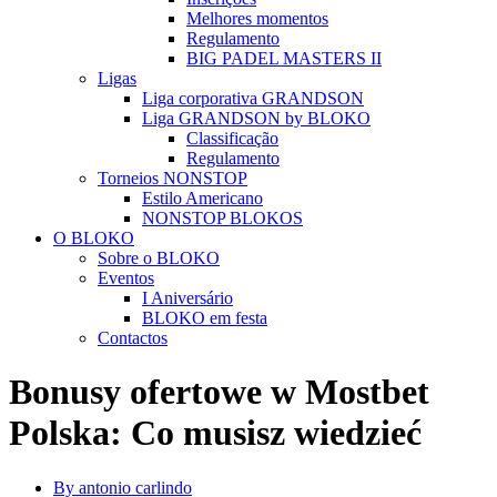
Melhores momentos
Regulamento
BIG PADEL MASTERS II
Ligas
Liga corporativa GRANDSON
Liga GRANDSON by BLOKO
Classificação
Regulamento
Torneios NONSTOP
Estilo Americano
NONSTOP BLOKOS
O BLOKO
Sobre o BLOKO
Eventos
I Aniversário
BLOKO em festa
Contactos
Bonusy ofertowe w Mostbet
Polska: Co musisz wiedzieć
By antonio carlindo