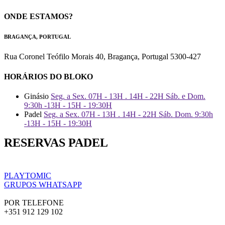
ONDE ESTAMOS?
BRAGANÇA, PORTUGAL
Rua Coronel Teófilo Morais 40, Bragança, Portugal 5300-427
HORÁRIOS DO BLOKO
Ginásio
Seg. a Sex. 07H - 13H . 14H - 22H Sáb. e Dom.
9:30h -13H - 15H - 19:30H
Padel
Seg. a Sex. 07H - 13H . 14H - 22H Sáb. Dom. 9:30h
-13H - 15H - 19:30H
RESERVAS PADEL
PLAYTOMIC
GRUPOS WHATSAPP
POR TELEFONE
+351 912 129 102