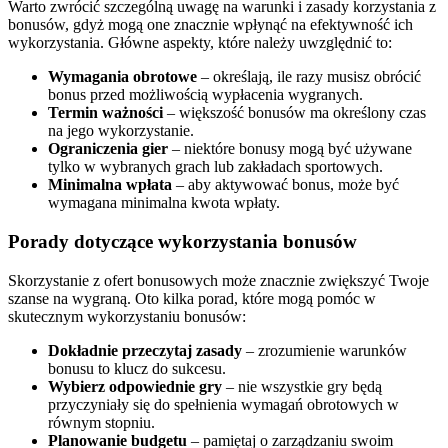
Warto zwrócić szczególną uwagę na warunki i zasady korzystania z
bonusów, gdyż mogą one znacznie wpłynąć na efektywność ich
wykorzystania. Główne aspekty, które należy uwzględnić to:
Wymagania obrotowe
– określają, ile razy musisz obrócić
bonus przed możliwością wypłacenia wygranych.
Termin ważności
– większość bonusów ma określony czas
na jego wykorzystanie.
Ograniczenia gier
– niektóre bonusy mogą być używane
tylko w wybranych grach lub zakładach sportowych.
Minimalna wpłata
– aby aktywować bonus, może być
wymagana minimalna kwota wpłaty.
Porady dotyczące wykorzystania bonusów
Skorzystanie z ofert bonusowych może znacznie zwiększyć Twoje
szanse na wygraną. Oto kilka porad, które mogą pomóc w
skutecznym wykorzystaniu bonusów:
Dokładnie przeczytaj zasady
– zrozumienie warunków
bonusu to klucz do sukcesu.
Wybierz odpowiednie gry
– nie wszystkie gry będą
przyczyniały się do spełnienia wymagań obrotowych w
równym stopniu.
Planowanie budgetu
– pamiętaj o zarządzaniu swoim