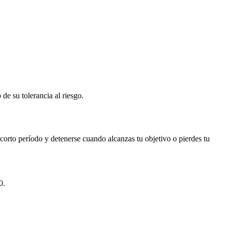
e su tolerancia al riesgo.
 corto período y detenerse cuando alcanzas tu objetivo o pierdes tu
0.