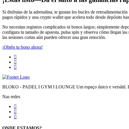
Si disfrutas de la adrenalina, te gustan los bucles de retroalimentaci
pagos rápidos y una crypto wallet que acelera todo desde depósito has
No necesitas registros complicados ni bonos largos; simplemente dep
configura tu tamaño de apuesta, pulsa spin y observa cómo llegan las
las sesiones cortas aún pueden ofrecer una gran emoción.
¡Obtén tu bono ahora!
BLOKO - PADEL I GYM I LOUNGE Um espaço único e versátil. Impr
Nas redes
ONDE ESTAMOS?