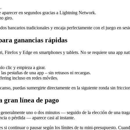
.
le aparecer en segundos gracias a Lightning Network.
mo giro.
dos bancarios tradicionales y encaja perfectamente con el juego en sesi
para ganancias rápidas
 Firefox y Edge en smartphones y tablets. No se requiere una app nativ
lo clic y empieza a girar.
as pestañas de una app – sin retrasos ni recargas.
fering incluso en redes móviles.
anso, puedas sumergirte directamente en la siguiente ronda sin friccion
la gran línea de pago
— generalmente uno o dos minutos — seguido de la elección de una tra
cia o pérdida — aparece casi al instante.
des si continuar o pausar según los límites de tu mini‑presupuesto. Cua