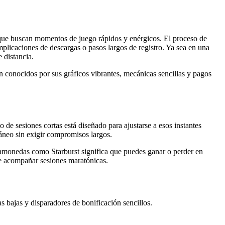
 que buscan momentos de juego rápidos y enérgicos. El proceso de
mplicaciones de descargas o pasos largos de registro. Ya sea en una
 distancia.
n conocidos por sus gráficos vibrantes, mecánicas sencillas y pagos
e sesiones cortas está diseñado para ajustarse a esos instantes
áneo sin exigir compromisos largos.
agamonedas como Starburst significa que puedes ganar o perder en
de acompañar sesiones maratónicas.
s bajas y disparadores de bonificación sencillos.