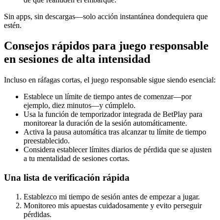
Sin apps, sin descargas—solo acción instantánea dondequiera que
estén.
Consejos rápidos para juego responsable
en sesiones de alta intensidad
Incluso en ráfagas cortas, el juego responsable sigue siendo esencial:
Establece un límite de tiempo antes de comenzar—por
ejemplo, diez minutos—y cúmplelo.
Usa la función de temporizador integrada de BetPlay para
monitorear la duración de la sesión automáticamente.
Activa la pausa automática tras alcanzar tu límite de tiempo
preestablecido.
Considera establecer límites diarios de pérdida que se ajusten
a tu mentalidad de sesiones cortas.
Una lista de verificación rápida
Establezco mi tiempo de sesión antes de empezar a jugar.
Monitoreo mis apuestas cuidadosamente y evito perseguir
pérdidas.