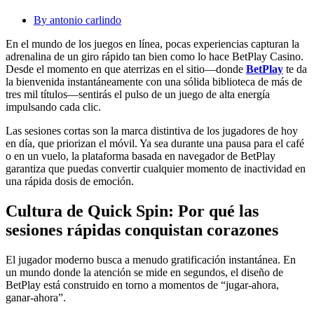
By antonio carlindo
En el mundo de los juegos en línea, pocas experiencias capturan la
adrenalina de un giro rápido tan bien como lo hace BetPlay Casino.
Desde el momento en que aterrizas en el sitio—donde
BetPlay
te da
la bienvenida instantáneamente con una sólida biblioteca de más de
tres mil títulos—sentirás el pulso de un juego de alta energía
impulsando cada clic.
Las sesiones cortas son la marca distintiva de los jugadores de hoy
en día, que priorizan el móvil. Ya sea durante una pausa para el café
o en un vuelo, la plataforma basada en navegador de BetPlay
garantiza que puedas convertir cualquier momento de inactividad en
una rápida dosis de emoción.
Cultura de Quick Spin: Por qué las
sesiones rápidas conquistan corazones
El jugador moderno busca a menudo gratificación instantánea. En
un mundo donde la atención se mide en segundos, el diseño de
BetPlay está construido en torno a momentos de “jugar‑ahora,
ganar‑ahora”.