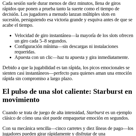
Cada sesión suele durar menos de diez minutos, llena de giros
rápidos que ponen a prueba tanto la suerte como el tiempo de
decisión. Los jugadores a menudo lanzan múltiples slots en
sucesión, persiguiendo esa victoria grande y esquiva antes de que se
acabe el tiempo.
Velocidad de giro instantánea—la mayoría de los slots ofrecen
un giro cada 5–8 segundos.
Configuración mínima—sin descargas ni instalaciones
requeridas.
Apuesta con un clic—haz tu apuesta y gira inmediatamente.
Debido a que la jugabilidad es tan rápida, los picos emocionales se
sienten casi instantáneos—perfecto para quienes aman una emoción
rápida sin compromiso a largo plazo.
El pulso de una slot caliente: Starburst en
movimiento
Cuando se trata de juego de alta intensidad,
Starburst
es un ejemplo
clásico de cómo una slot puede empaquetar emoción en segundos.
Con su mecánica sencilla—cinco carretes y diez líneas de pago—los
jugadores pueden girar rápidamente y disfrutar de una