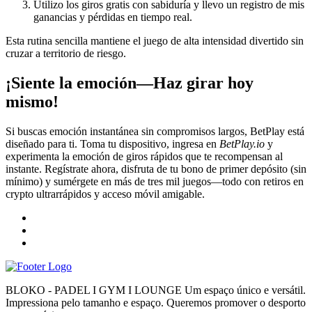
Utilizo los giros gratis con sabiduría y llevo un registro de mis
ganancias y pérdidas en tiempo real.
Esta rutina sencilla mantiene el juego de alta intensidad divertido sin
cruzar a territorio de riesgo.
¡Siente la emoción—Haz girar hoy
mismo!
Si buscas emoción instantánea sin compromisos largos, BetPlay está
diseñado para ti. Toma tu dispositivo, ingresa en
BetPlay.io
y
experimenta la emoción de giros rápidos que te recompensan al
instante. Regístrate ahora, disfruta de tu bono de primer depósito (sin
mínimo) y sumérgete en más de tres mil juegos—todo con retiros en
crypto ultrarrápidos y acceso móvil amigable.
BLOKO - PADEL I GYM I LOUNGE Um espaço único e versátil.
Impressiona pelo tamanho e espaço. Queremos promover o desporto