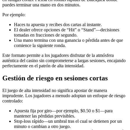
puedes terminar una mano en dos minutos.
Por ejemplo:
Haces tu apuesta y recibes dos cartas al instante.
El dealer ofrece opciones de “Hit” o “Stand”—decisiones
tomadas en fracciones de segundo.
Una mano termina con una ganancia o pérdida antes de que
comience la siguiente ronda.
Este formato permite a los jugadores disfrutar de la atmósfera
auténtica del casino sin comprometerse a largas sesiones, encajando
perfectamente en el patrón de alta intensidad.
Gestión de riesgo en sesiones cortas
El juego de alta intensidad no significa apostar de manera
imprudente. Los jugadores a menudo adoptan un enfoque de riesgo
controlado:
Apuesta fija por giro—por ejemplo, $0.50 o $1—para
mantener las pérdidas previsibles.
Stop-loss rápido—un umbral tras el cual se detienen por un
minuto o cambian a otro juego.