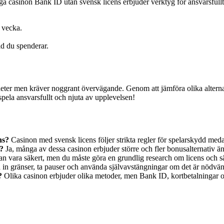
ga casinon Bank ID utan svensk licens erbjuder verktyg för ansvarsfullt
r vecka.
id du spenderar.
ter men kräver noggrant övervägande. Genom att jämföra olika alternat
 spela ansvarsfullt och njuta av upplevelsen!
ns?
Casinon med svensk licens följer strikta regler för spelarskydd meda
?
Ja, många av dessa casinon erbjuder större och fler bonusalternativ ä
n vara säkert, men du måste göra en grundlig research om licens och sä
 in gränser, ta pauser och använda självavstängningar om det är nödvän
?
Olika casinon erbjuder olika metoder, men Bank ID, kortbetalningar oc