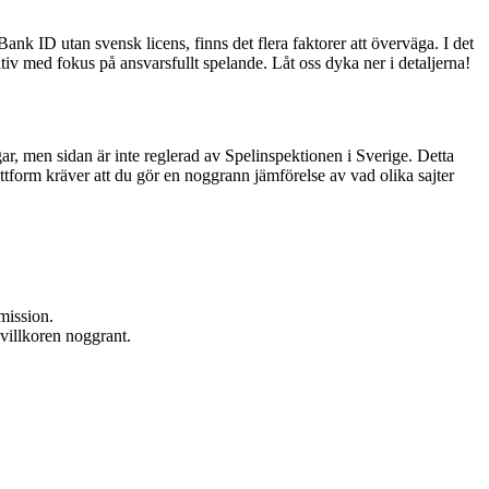
nk ID utan svensk licens, finns det flera faktorer att överväga. I det
iv med fokus på ansvarsfullt spelande. Låt oss dyka ner i detaljerna!
ar, men sidan är inte reglerad av Spelinspektionen i Sverige. Detta
lattform kräver att du gör en noggrann jämförelse av vad olika sajter
mission.
villkoren noggrant.