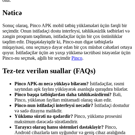
olur.
Nəticə
Sonuç olaraq, Pinco APK mobil tətbiq yükləmələri üçün fərqli bir
seçimdir. Onun istifadəçi dostu interfeysi, təhlükəsizlik tədbirləri və
zəngin proqram təqdimatı, istifadəçilər üçün bir çox üstünlüklər
təqdim edir. Diqqətəlayiqdir ki, Pinco-nun digər tətbiqlərlə
müqayisəsi, onu seçməyə dəyər edən bir çox müsbət cəhətləri ortaya
qoyur. İstifadəçilər üçün ən yaxşı yükləmə təcrübəsi istəyənlər üçün
Pinco-nu seçmək, ağıllı bir seçimdir
Pinco
.
Tez-tez verilən suallar (FAQs)
Pinco APK-nı necə yükləyə bilərəm?
İstifadəçilər, rəsmi
saytından apk faylını yükləyərək asanlıqla quraşdıra bilərlər.
Pinco başqa tətbiqlərdən daha təhlükəsizdirmi?
Bəli,
Pinco, yüklənən faylları mütəmadi olaraq skan edir.
Pinco-nun istifadəçi interfeysi necədir?
İstifadəçi dostudur
və sadə dizayna malikdir.
Yükləmə sürəti nə qədərdir?
Pinco, yükləmə prosesini
maksimum dərəcədə sürətləndirir.
Tarayıcı olaraq hansı sistemləri dəstəkləyir?
Pinco,
Android cihazlarla tam uyğundur və geniş cihaz aralığında