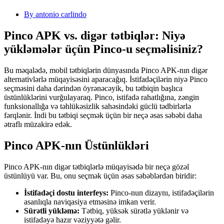
By antonio carlindo
Pinco APK vs. digər tətbiqlər: Niyə
yükləmələr üçün Pinco-u seçməlisiniz?
Bu məqalədə, mobil tətbiqlərin dünyasında Pinco APK-nın digər
alternativlərlə müqayisəsini aparacağıq. İstifadəçilərin niyə Pinco
seçməsini daha dərindən öyrənəcəyik, bu tətbiqin başlıca
üstünlüklərini vurğulayaraq. Pinco, istifadə rahatlığına, zəngin
funksionallığa və təhlükəsizlik sahəsindəki güclü tədbirlərlə
fərqlənir. İndi bu tətbiqi seçmək üçün bir neçə əsas səbəbi daha
ətraflı müzakirə edək.
Pinco APK-nın Üstünlükləri
Pinco APK-nın digər tətbiqlərlə müqayisədə bir neçə gözəl
üstünlüyü var. Bu, onu seçmək üçün əsas səbəblərdən biridir:
İstifadəçi dostu interfeys:
Pinco-nun dizaynı, istifadəçilərin
asanlıqla naviqasiya etməsinə imkan verir.
Sürətli yükləmə:
Tətbiq, yüksək sürətlə yüklənir və
istifadəyə hazır vəziyyətə gəlir.