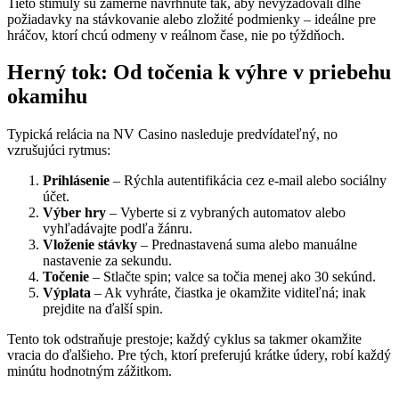
Tieto stimuly sú zámerne navrhnuté tak, aby nevyžadovali dlhé
požiadavky na stávkovanie alebo zložité podmienky – ideálne pre
hráčov, ktorí chcú odmeny v reálnom čase, nie po týždňoch.
Herný tok: Od točenia k výhre v priebehu
okamihu
Typická relácia na NV Casino nasleduje predvídateľný, no
vzrušujúci rytmus:
Prihlásenie
– Rýchla autentifikácia cez e‑mail alebo sociálny
účet.
Výber hry
– Vyberte si z vybraných automatov alebo
vyhľadávajte podľa žánru.
Vloženie stávky
– Prednastavená suma alebo manuálne
nastavenie za sekundu.
Točenie
– Stlačte spin; valce sa točia menej ako 30 sekúnd.
Výplata
– Ak vyhráte, čiastka je okamžite viditeľná; inak
prejdite na ďalší spin.
Tento tok odstraňuje prestoje; každý cyklus sa takmer okamžite
vracia do ďalšieho. Pre tých, ktorí preferujú krátke údery, robí každý
minútu hodnotným zážitkom.