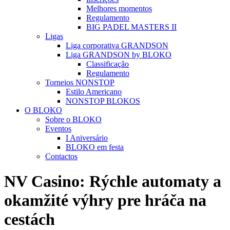
Melhores momentos
Regulamento
BIG PADEL MASTERS II
Ligas
Liga corporativa GRANDSON
Liga GRANDSON by BLOKO
Classificação
Regulamento
Torneios NONSTOP
Estilo Americano
NONSTOP BLOKOS
O BLOKO
Sobre o BLOKO
Eventos
I Aniversário
BLOKO em festa
Contactos
NV Casino: Rýchle automaty a
okamžité výhry pre hráča na
cestách