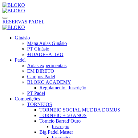
RESERVAS PADEL
Ginásio
Mapa Aulas Ginásio
PT Ginásio
+IDADE+ATIVO
Padel
Aulas experimentais
EM DIRETO
Campos Padel
BLOKO ACADEMY
Regulamento | Inscrição
PT Padel
Competições
TORNEIOS
TORNEIO SOCIAL MUDDA DOMUS
TORNEIO + 50 ANOS
Torneio Barrad’Ouro
Inscrição
Big Padel Master
Inscrições