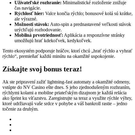
Užívateľské rozhranie:
Minimalistické rozloženie znižuje
čas navigácie.
Rýchlosť hier:
Valce končia rýchlo; bonusové kolá sú krátke,
ale výrazné.
Možnosti stávok:
Auto‑spin a prednastavené veľkosti stávok
urýchľujú rozhodovanie.
Mobilná prvotriednosť:
Aplikácia a responzívne stránky
umožňujú hrať kdekoľvek, kedykoľvek.
Tento ekosystém podporuje hráčov, ktorí chcú „hrať rýchlo a vyhrať
rýchlo“, premieňať každú minútu na okamžité uspokojenie.
Získajte svoj bonus teraz!
Ak ste pripravení zažiť lightning‑fast automaty a okamžité odmeny,
vstúpte do NV Casino ešte dnes. S jeho zjednodušeným rozhraním,
rýchlymi kolami a mobilne priateľským dizajnom je každá relácia
ako šprint ku víťazstvu. Zaregistrujte sa teraz a využite rýchle výhry,
ktoré udržiavajú vaše srdce v pohybe a váš bankroll rastie – jedno
točenie za druhým.