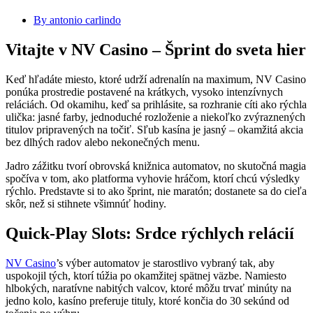
By antonio carlindo
Vitajte v NV Casino – Šprint do sveta hier
Keď hľadáte miesto, ktoré udrží adrenalín na maximum, NV Casino
ponúka prostredie postavené na krátkych, vysoko intenzívnych
reláciách. Od okamihu, keď sa prihlásite, sa rozhranie cíti ako rýchla
ulička: jasné farby, jednoduché rozloženie a niekoľko zvýraznených
titulov pripravených na točiť. Sľub kasína je jasný – okamžitá akcia
bez dlhých radov alebo nekonečných menu.
Jadro zážitku tvorí obrovská knižnica automatov, no skutočná magia
spočíva v tom, ako platforma vyhovie hráčom, ktorí chcú výsledky
rýchlo. Predstavte si to ako šprint, nie maratón; dostanete sa do cieľa
skôr, než si stihnete všimnúť hodiny.
Quick‑Play Slots: Srdce rýchlych relácií
NV Casino
’s výber automatov je starostlivo vybraný tak, aby
uspokojil tých, ktorí túžia po okamžitej spätnej väzbe. Namiesto
hlbokých, naratívne nabitých valcov, ktoré môžu trvať minúty na
jedno kolo, kasíno preferuje tituly, ktoré končia do 30 sekúnd od