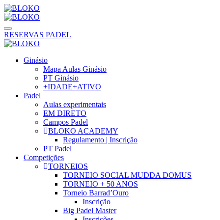
RESERVAS PADEL
Ginásio
Mapa Aulas Ginásio
PT Ginásio
+IDADE+ATIVO
Padel
Aulas experimentais
EM DIRETO
Campos Padel
BLOKO ACADEMY
Regulamento | Inscrição
PT Padel
Competições
TORNEIOS
TORNEIO SOCIAL MUDDA DOMUS
TORNEIO + 50 ANOS
Torneio Barrad’Ouro
Inscrição
Big Padel Master
Inscrições