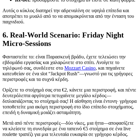
Αυτός ο κύκλος διατηρεί την αδρεναλίνη σε υψηλά επίπεδα και
αποτρέπει το μυαλό από το να απομακρύνεται από την ένταση του
παιχνιδιού.
6. Real‑World Scenario: Friday Night
Micro‑Sessions
Φανταστείτε το: είναι Παρασκευή βράδυ, έχετε τελειώσει την
εβδομάδα εργασίας και χαλαρώνετε στο σπίτι. Ανοίγετε το
τηλέφωνό σας, συνδέεστε στο
Mozzart Casino
, και πηγαίνετε
κατευθείαν σε ένα slot “Jackpot Rush”—γνωστό για τις γρήγορες
περιστροφές και τα συχνά κέρδη.
Ορίζετε το στοίχημά σας στα €2, κάνετε μια περιστροφή, και πέντε
δευτερόλεπτα αργότερα πετυχαίνετε μεγάλο κέρδος—
διπλασιάζοντας το στοίχημά σας! Η αίσθηση είναι έντονη· γρήγορα
τοποθετείτε μια ακόμη περιστροφή στο ίδιο επίπεδο στοιχήματος,
επειδή η δυναμική μοιάζει ασταμάτητη.
Μετά από πέντε περιστροφές—δύο νίκες, μια ήττα—αποφασίζετε
να κλείσετε τη συνεδρία με ένα ταπεινό €5 στοίχημα σε ένα live
roulette τραπέζι για μια τελευταία ευκαιρία σε γρήγορο κέρδος.