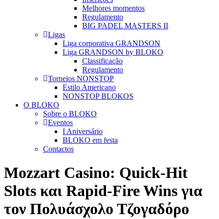
Melhores momentos
Regulamento
BIG PADEL MASTERS II
Ligas
Liga corporativa GRANDSON
Liga GRANDSON by BLOKO
Classificação
Regulamento
Torneios NONSTOP
Estilo Americano
NONSTOP BLOKOS
O BLOKO
Sobre o BLOKO
Eventos
I Aniversário
BLOKO em festa
Contactos
Mozzart Casino: Quick‑Hit
Slots και Rapid‑Fire Wins για
τον Πολυάσχολο Τζογαδόρο