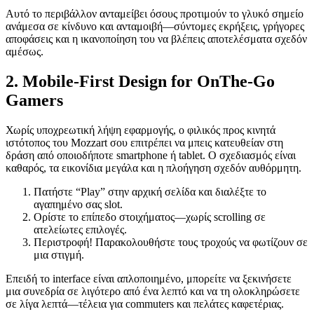
Αυτό το περιβάλλον ανταμείβει όσους προτιμούν το γλυκό σημείο
ανάμεσα σε κίνδυνο και ανταμοιβή—σύντομες εκρήξεις, γρήγορες
αποφάσεις και η ικανοποίηση του να βλέπεις αποτελέσματα σχεδόν
αμέσως.
2. Mobile‑First Design for On­The‑Go
Gamers
Χωρίς υποχρεωτική λήψη εφαρμογής, ο φιλικός προς κινητά
ιστότοπος του Mozzart σου επιτρέπει να μπεις κατευθείαν στη
δράση από οποιοδήποτε smartphone ή tablet. Ο σχεδιασμός είναι
καθαρός, τα εικονίδια μεγάλα και η πλοήγηση σχεδόν αυθόρμητη.
Πατήστε “Play” στην αρχική σελίδα και διαλέξτε το
αγαπημένο σας slot.
Ορίστε το επίπεδο στοιχήματος—χωρίς scrolling σε
ατελείωτες επιλογές.
Περιστροφή! Παρακολουθήστε τους τροχούς να φωτίζουν σε
μια στιγμή.
Επειδή το interface είναι απλοποιημένο, μπορείτε να ξεκινήσετε
μια συνεδρία σε λιγότερο από ένα λεπτό και να τη ολοκληρώσετε
σε λίγα λεπτά—τέλεια για commuters και πελάτες καφετέριας.