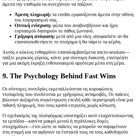
άμεσα την επιθυμία να συνεχίσουν να παίζουν.
Άμεση πληρωμή:
τα credits εμφανίζονται άμεσα στην οθόνη
του λογαριασμού σας.
Οπτική ενίσχυση:
φώτα που αναβοσβήνουν και ήχοι
εορτασμού διατηρούν το πάθος ζωντανό.
Γρήγορη απόφαση:
μετά από μια νίκη, αποφασίστε αν θα
επανατοποθετήσετε το στοίχημα ή θα πάρετε τα κέρδη.
Αυτός ο κύκλος ενθαρρύνει επαναλαμβανόμενα micro‑sessions—
παίξτε μερικούς γύρους, κάντε μια σύντομη διακοπή, επιστρέψτε
για μια ακόμη έκρηξη ενθουσιασμού αργότερα μέσα στη μέρα.
9. The Psychology Behind Fast Wins
Οι σύντομες συνεδρίες εκμεταλλεύονται τις κορυφώσεις
ντοπαμίνης που συνδέονται με γρήγορους ανταμοιβές. Οι παίκτες
βιώνουν αυξημένη συγκέντρωση επειδή κάθε περιστροφή είναι μια
πιθανή πληρωμή, που τους κρατά ενεργούς χωρίς κόπωση.
Ο σχεδιασμός της πλατφόρμας υποστηρίζει αυτό ελαχιστοποιώντας
τα εμπόδια—κανένα μακρύ μενού ή περίπλοκες δομές
στοιχημάτων—έτσι ώστε οι παίκτες να μπορούν να παραμένουν
στη στιγμή και να αφήνουν τα ένστικτά τους να τους καθοδηγούν