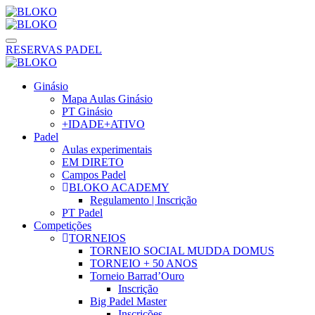
RESERVAS PADEL
Ginásio
Mapa Aulas Ginásio
PT Ginásio
+IDADE+ATIVO
Padel
Aulas experimentais
EM DIRETO
Campos Padel
BLOKO ACADEMY
Regulamento | Inscrição
PT Padel
Competições
TORNEIOS
TORNEIO SOCIAL MUDDA DOMUS
TORNEIO + 50 ANOS
Torneio Barrad’Ouro
Inscrição
Big Padel Master
Inscrições