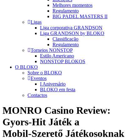
Melhores momentos
Regulamento
BIG PADEL MASTERS II
Ligas
Liga corporativa GRANDSON
Liga GRANDSON by BLOKO
Classificação
Regulamento
Torneios NONSTOP
Estilo Americano
NONSTOP BLOKOS
O BLOKO
Sobre o BLOKO
Eventos
I Aniversário
BLOKO em festa
Contactos
MONRO Casino Review:
Gyors‑Hit Játék a
Mobil‑Szerető Játékosoknak