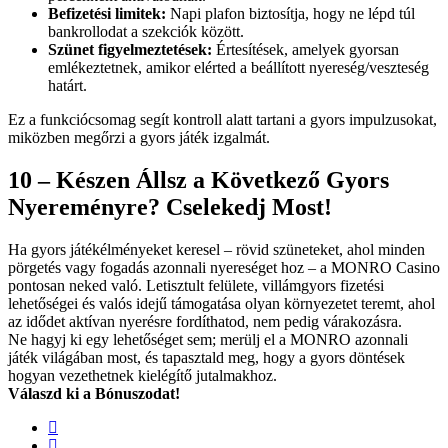
Befizetési limitek:
Napi plafon biztosítja, hogy ne lépd túl
bankrollodat a szekciók között.
Szünet figyelmeztetések:
Értesítések, amelyek gyorsan
emlékeztetnek, amikor elérted a beállított nyereség/veszteség
határt.
Ez a funkciócsomag segít kontroll alatt tartani a gyors impulzusokat,
miközben megőrzi a gyors játék izgalmát.
10 – Készen Állsz a Következő Gyors
Nyereményre? Cselekedj Most!
Ha gyors játékélményeket keresel – rövid szüneteket, ahol minden
pörgetés vagy fogadás azonnali nyereséget hoz – a MONRO Casino
pontosan neked való. Letisztult felülete, villámgyors fizetési
lehetőségei és valós idejű támogatása olyan környezetet teremt, ahol
az idődet aktívan nyerésre fordíthatod, nem pedig várakozásra.
Ne hagyj ki egy lehetőséget sem; merülj el a MONRO azonnali
játék világában most, és tapasztald meg, hogy a gyors döntések
hogyan vezethetnek kielégítő jutalmakhoz.
Válaszd ki a Bónuszodat!