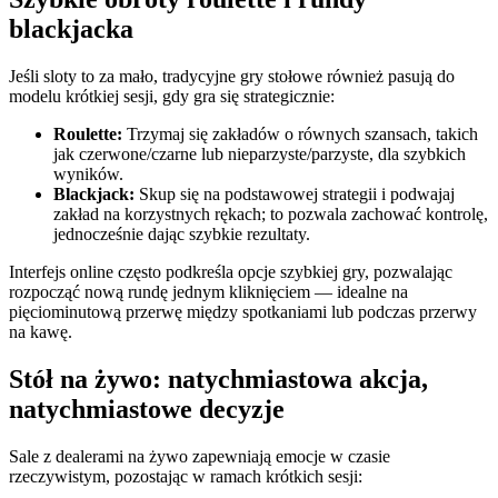
blackjacka
Jeśli sloty to za mało, tradycyjne gry stołowe również pasują do
modelu krótkiej sesji, gdy gra się strategicznie:
Roulette:
Trzymaj się zakładów o równych szansach, takich
jak czerwone/czarne lub nieparzyste/parzyste, dla szybkich
wyników.
Blackjack:
Skup się na podstawowej strategii i podwajaj
zakład na korzystnych rękach; to pozwala zachować kontrolę,
jednocześnie dając szybkie rezultaty.
Interfejs online często podkreśla opcje szybkiej gry, pozwalając
rozpocząć nową rundę jednym kliknięciem — idealne na
pięciominutową przerwę między spotkaniami lub podczas przerwy
na kawę.
Stół na żywo: natychmiastowa akcja,
natychmiastowe decyzje
Sale z dealerami na żywo zapewniają emocje w czasie
rzeczywistym, pozostając w ramach krótkich sesji: