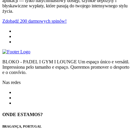
aplikacji — tylko natychmiastowy dostęp, szybkie depozyty i
błyskawiczne wypłaty, które pasują do twojego intensywnego stylu
życia.
Zdobądź 200 darmowych spinów!
BLOKO - PADEL I GYM I LOUNGE Um espaço único e versátil.
Impressiona pelo tamanho e espaço. Queremos promover o desporto
e o convívio.
Nas redes
ONDE ESTAMOS?
BRAGANÇA, PORTUGAL