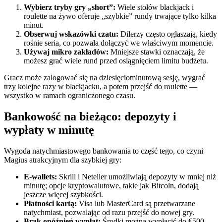
Wybierz tryby gry „short”:
Wiele stołów blackjack i
roulette na żywo oferuje „szybkie” rundy trwające tylko kilka
minut.
Obserwuj wskazówki czatu:
Dilerzy często ogłaszają, kiedy
rośnie seria, co pozwala dołączyć we właściwym momencie.
Używaj mikro zakładów:
Mniejsze stawki oznaczają, że
możesz grać wiele rund przed osiągnięciem limitu budżetu.
Gracz może zalogować się na dziesięciominutową sesję, wygrać
trzy kolejne razy w blackjacku, a potem przejść do roulette —
wszystko w ramach ograniczonego czasu.
Bankowość na bieżąco: depozyty i
wypłaty w minutę
Wygoda natychmiastowego bankowania to część tego, co czyni
Magius atrakcyjnym dla szybkiej gry:
E‑wallets:
Skrill i Neteller umożliwiają depozyty w mniej niż
minutę; opcje kryptowalutowe, takie jak Bitcoin, dodają
jeszcze więcej szybkości.
Płatności kartą:
Visa lub MasterCard są przetwarzane
natychmiast, pozwalając od razu przejść do nowej gry.
Brak opóźnień wypłat:
Środki można wypłacić do €500