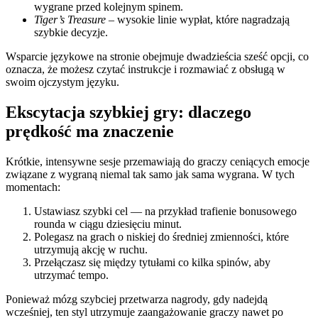
wygrane przed kolejnym spinem.
Tiger’s Treasure
– wysokie linie wypłat, które nagradzają
szybkie decyzje.
Wsparcie językowe na stronie obejmuje dwadzieścia sześć opcji, co
oznacza, że możesz czytać instrukcje i rozmawiać z obsługą w
swoim ojczystym języku.
Ekscytacja szybkiej gry: dlaczego
prędkość ma znaczenie
Krótkie, intensywne sesje przemawiają do graczy ceniących emocje
związane z wygraną niemal tak samo jak sama wygrana. W tych
momentach:
Ustawiasz szybki cel — na przykład trafienie bonusowego
rounda w ciągu dziesięciu minut.
Polegasz na grach o niskiej do średniej zmienności, które
utrzymują akcję w ruchu.
Przełączasz się między tytułami co kilka spinów, aby
utrzymać tempo.
Ponieważ mózg szybciej przetwarza nagrody, gdy nadejdą
wcześniej, ten styl utrzymuje zaangażowanie graczy nawet po