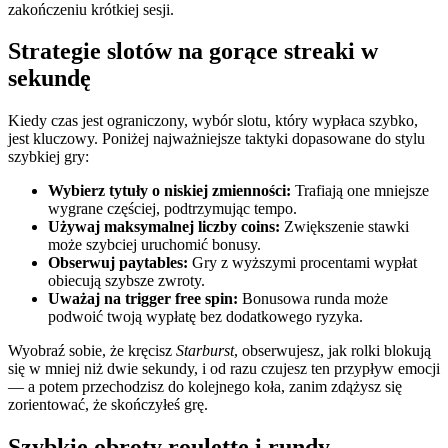
zakończeniu krótkiej sesji.
Strategie slotów na gorące streaki w
sekundę
Kiedy czas jest ograniczony, wybór slotu, który wypłaca szybko,
jest kluczowy. Poniżej najważniejsze taktyki dopasowane do stylu
szybkiej gry:
Wybierz tytuły o niskiej zmienności:
Trafiają one mniejsze
wygrane częściej, podtrzymując tempo.
Używaj maksymalnej liczby coins:
Zwiększenie stawki
może szybciej uruchomić bonusy.
Obserwuj paytables:
Gry z wyższymi procentami wypłat
obiecują szybsze zwroty.
Uważaj na trigger free spin:
Bonusowa runda może
podwoić twoją wypłatę bez dodatkowego ryzyka.
Wyobraź sobie, że kręcisz
Starburst
, obserwujesz, jak rolki blokują
się w mniej niż dwie sekundy, i od razu czujesz ten przypływ emocji
— a potem przechodzisz do kolejnego koła, zanim zdążysz się
zorientować, że skończyłeś grę.
Szybkie obroty roulette i rundy