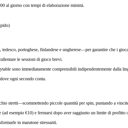
.000 al giorno con tempi di elaborazione minimi.
apido)
, tedesco, portoghese, finlandese e ungherese—per garantire che i gioca
allentare le sessioni di gioco brevi.
paytable sono immediatamente comprensibili indipendentemente dalla ling
, dove ogni secondo conta.
rischio stretti—scommettendo piccole quantità per spin, puntando a vincit
 (ad esempio €10) e fermarsi dopo aver raggiunto un limite di profitto o
sformarle in maratone stressanti.