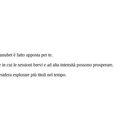
nubet è fatto apposta per te.
n cui le sessioni brevi e ad alta intensità possono prosperare.
sidera esplorare più titoli nel tempo.