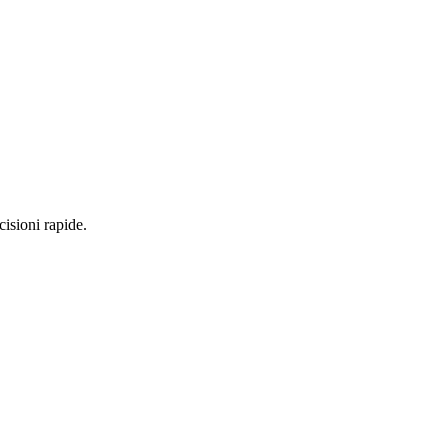
isioni rapide.