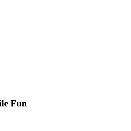
ile Fun