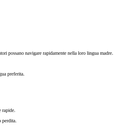
tori possano navigare rapidamente nella loro lingua madre.
ua preferita.
e rapide.
 perdita.