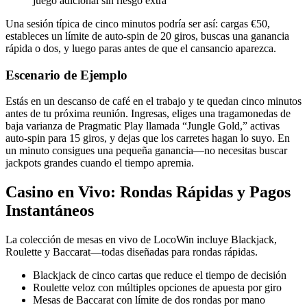
juego adicional sin riesgo extra
Una sesión típica de cinco minutos podría ser así: cargas €50,
estableces un límite de auto‑spin de 20 giros, buscas una ganancia
rápida o dos, y luego paras antes de que el cansancio aparezca.
Escenario de Ejemplo
Estás en un descanso de café en el trabajo y te quedan cinco minutos
antes de tu próxima reunión. Ingresas, eliges una tragamonedas de
baja varianza de Pragmatic Play llamada “Jungle Gold,” activas
auto‑spin para 15 giros, y dejas que los carretes hagan lo suyo. En
un minuto consigues una pequeña ganancia—no necesitas buscar
jackpots grandes cuando el tiempo apremia.
Casino en Vivo: Rondas Rápidas y Pagos
Instantáneos
La colección de mesas en vivo de LocoWin incluye Blackjack,
Roulette y Baccarat—todas diseñadas para rondas rápidas.
Blackjack de cinco cartas que reduce el tiempo de decisión
Roulette veloz con múltiples opciones de apuesta por giro
Mesas de Baccarat con límite de dos rondas por mano