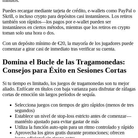
minutos.
Puedes recargar mediante tarjeta de crédito, e-wallets como PayPal o
Skrill, o incluso crypto para depósitos casi instantáneos. Los retiros
también son rápidos—los pagos por e-wallet pueden ser
instantáneos en ciertos métodos, mientras que los retiros en crypto
toman solo una hora o dos.
Con un depósito mínimo de €20, la mayoría de los jugadores puede
comenzar a girar casi de inmediato tras verificar su cuenta.
Domina el Bucle de las Tragamonedas:
Consejos para Éxito en Sesiones Cortas
Si tu tiempo es limitado, los juegos de tragamonedas son tu mejor
aliado. Enfócate en títulos con baja varianza para disfrutar de ráfagas
cortas de emoción sin largos períodos de sequía.
Selecciona juegos con tiempos de giro rápidos (menos de tres
segundos)
Establece un nivel de stop-loss estricto antes de comenzar—
manténlo ajustado para evitar gastar de más
Utiliza la función auto‑spin para un ritmo controlado y rápido
Aprovecha los giros gratis durante promociones; ofrecen