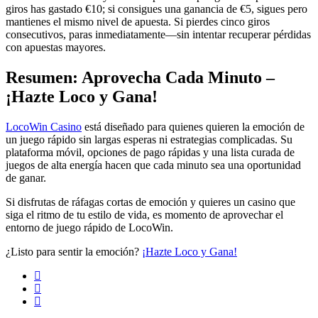
giros has gastado €10; si consigues una ganancia de €5, sigues pero
mantienes el mismo nivel de apuesta. Si pierdes cinco giros
consecutivos, paras inmediatamente—sin intentar recuperar pérdidas
con apuestas mayores.
Resumen: Aprovecha Cada Minuto –
¡Hazte Loco y Gana!
LocoWin Casino
está diseñado para quienes quieren la emoción de
un juego rápido sin largas esperas ni estrategias complicadas. Su
plataforma móvil, opciones de pago rápidas y una lista curada de
juegos de alta energía hacen que cada minuto sea una oportunidad
de ganar.
Si disfrutas de ráfagas cortas de emoción y quieres un casino que
siga el ritmo de tu estilo de vida, es momento de aprovechar el
entorno de juego rápido de LocoWin.
¿Listo para sentir la emoción?
¡Hazte Loco y Gana!