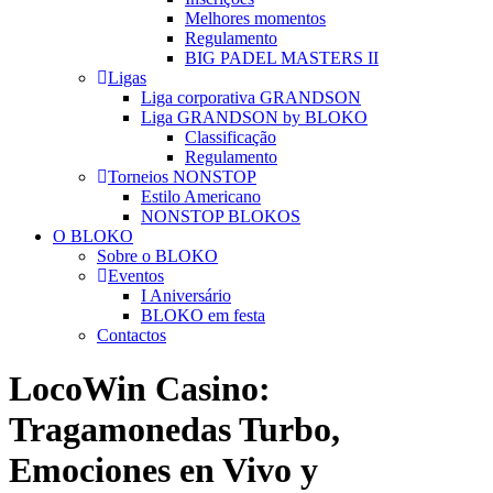
Melhores momentos
Regulamento
BIG PADEL MASTERS II
Ligas
Liga corporativa GRANDSON
Liga GRANDSON by BLOKO
Classificação
Regulamento
Torneios NONSTOP
Estilo Americano
NONSTOP BLOKOS
O BLOKO
Sobre o BLOKO
Eventos
I Aniversário
BLOKO em festa
Contactos
LocoWin Casino:
Tragamonedas Turbo,
Emociones en Vivo y