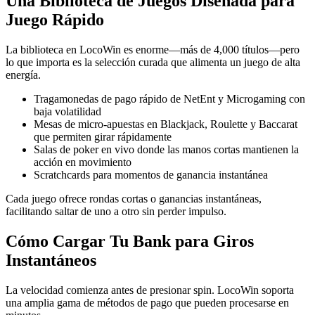
Una Biblioteca de Juegos Diseñada para
Juego Rápido
La biblioteca en LocoWin es enorme—más de 4,000 títulos—pero
lo que importa es la selección curada que alimenta un juego de alta
energía.
Tragamonedas de pago rápido de NetEnt y Microgaming con
baja volatilidad
Mesas de micro-apuestas en Blackjack, Roulette y Baccarat
que permiten girar rápidamente
Salas de poker en vivo donde las manos cortas mantienen la
acción en movimiento
Scratchcards para momentos de ganancia instantánea
Cada juego ofrece rondas cortas o ganancias instantáneas,
facilitando saltar de uno a otro sin perder impulso.
Cómo Cargar Tu Bank para Giros
Instantáneos
La velocidad comienza antes de presionar spin. LocoWin soporta
una amplia gama de métodos de pago que pueden procesarse en