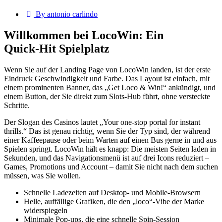
By antonio carlindo
Willkommen bei LocoWin: Ein
Quick‑Hit Spielplatz
Wenn Sie auf der Landing Page von LocoWin landen, ist der erste
Eindruck Geschwindigkeit und Farbe. Das Layout ist einfach, mit
einem prominenten Banner, das „Get Loco & Win!“ ankündigt, und
einem Button, der Sie direkt zum Slots‑Hub führt, ohne versteckte
Schritte.
Der Slogan des Casinos lautet „Your one‑stop portal for instant
thrills.“ Das ist genau richtig, wenn Sie der Typ sind, der während
einer Kaffeepause oder beim Warten auf einen Bus gerne in und aus
Spielen springt. LocoWin hält es knapp: Die meisten Seiten laden in
Sekunden, und das Navigationsmenü ist auf drei Icons reduziert –
Games, Promotions und Account – damit Sie nicht nach dem suchen
müssen, was Sie wollen.
Schnelle Ladezeiten auf Desktop- und Mobile-Browsern
Helle, auffällige Grafiken, die den „loco“-Vibe der Marke
widerspiegeln
Minimale Pop‑ups, die eine schnelle Spin‑Session