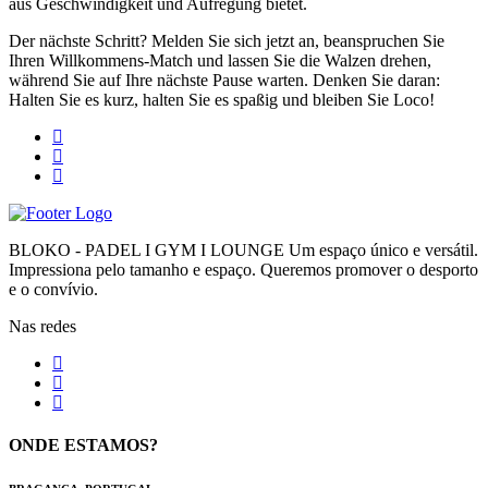
aus Geschwindigkeit und Aufregung bietet.
Der nächste Schritt? Melden Sie sich jetzt an, beanspruchen Sie
Ihren Willkommens‑Match und lassen Sie die Walzen drehen,
während Sie auf Ihre nächste Pause warten. Denken Sie daran:
Halten Sie es kurz, halten Sie es spaßig und bleiben Sie Loco!
BLOKO - PADEL I GYM I LOUNGE Um espaço único e versátil.
Impressiona pelo tamanho e espaço. Queremos promover o desporto
e o convívio.
Nas redes
ONDE ESTAMOS?