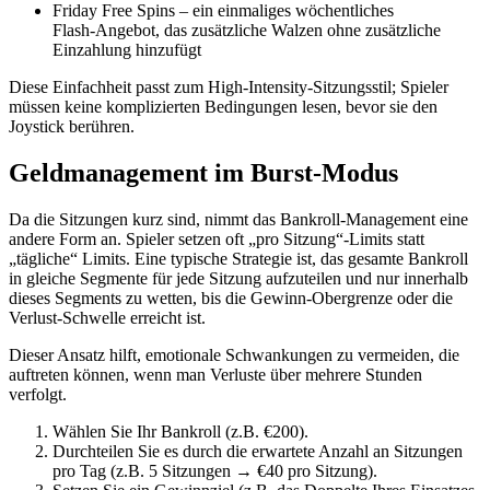
Friday Free Spins – ein einmaliges wöchentliches
Flash‑Angebot, das zusätzliche Walzen ohne zusätzliche
Einzahlung hinzufügt
Diese Einfachheit passt zum High‑Intensity‑Sitzungsstil; Spieler
müssen keine komplizierten Bedingungen lesen, bevor sie den
Joystick berühren.
Geldmanagement im Burst‑Modus
Da die Sitzungen kurz sind, nimmt das Bankroll‑Management eine
andere Form an. Spieler setzen oft „pro Sitzung“-Limits statt
„tägliche“ Limits. Eine typische Strategie ist, das gesamte Bankroll
in gleiche Segmente für jede Sitzung aufzuteilen und nur innerhalb
dieses Segments zu wetten, bis die Gewinn‑Obergrenze oder die
Verlust‑Schwelle erreicht ist.
Dieser Ansatz hilft, emotionale Schwankungen zu vermeiden, die
auftreten können, wenn man Verluste über mehrere Stunden
verfolgt.
Wählen Sie Ihr Bankroll (z.B. €200).
Durchteilen Sie es durch die erwartete Anzahl an Sitzungen
pro Tag (z.B. 5 Sitzungen → €40 pro Sitzung).