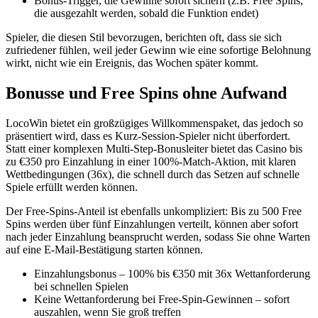
Bonus‑Trigger, die Gewinne sofort sichern (z.B. Free Spins,
die ausgezahlt werden, sobald die Funktion endet)
Spieler, die diesen Stil bevorzugen, berichten oft, dass sie sich
zufriedener fühlen, weil jeder Gewinn wie eine sofortige Belohnung
wirkt, nicht wie ein Ereignis, das Wochen später kommt.
Bonusse und Free Spins ohne Aufwand
LocoWin bietet ein großzügiges Willkommenspaket, das jedoch so
präsentiert wird, dass es Kurz‑Session‑Spieler nicht überfordert.
Statt einer komplexen Multi‑Step‑Bonusleiter bietet das Casino bis
zu €350 pro Einzahlung in einer 100%‑Match‑Aktion, mit klaren
Wettbedingungen (36x), die schnell durch das Setzen auf schnelle
Spiele erfüllt werden können.
Der Free‑Spins‑Anteil ist ebenfalls unkompliziert: Bis zu 500 Free
Spins werden über fünf Einzahlungen verteilt, können aber sofort
nach jeder Einzahlung beansprucht werden, sodass Sie ohne Warten
auf eine E‑Mail-Bestätigung starten können.
Einzahlungsbonus – 100% bis €350 mit 36x Wettanforderung
bei schnellen Spielen
Keine Wettanforderung bei Free‑Spin‑Gewinnen – sofort
auszahlen, wenn Sie groß treffen