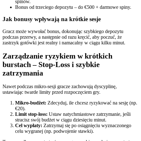
spinów.
Bonus od trzeciego depozytu – do €500 + darmowe spiny.
Jak bonusy wpływają na krótkie sesje
Gracz może wywołać bonus, dokonując szybkiego depozytu
podczas przerwy, a następnie od razu kręcić, aby poczuć, że
zastrzyk gotówki jest realny i namacalny w ciągu kilku minut.
Zarządzanie ryzykiem w krótkich
burstach – Stop‑Loss i szybkie
zatrzymania
Nawet podczas mikro‑sesji gracze zachowują dyscyplinę,
ustawiając twarde limity przed rozpoczęciem gry.
Mikro‑budżet:
Zdecyduj, ile chcesz ryzykować na sesję (np.
€20).
Limit stop‑loss:
Ustaw natychmiastowe zatrzymanie, jeśli
stracisz swój budżet w ciągu dziesięciu minut.
Cel wypłaty:
Zatrzymaj się po osiągnięciu wyznaczonego
celu wygranej (np. podwojenie stawki).