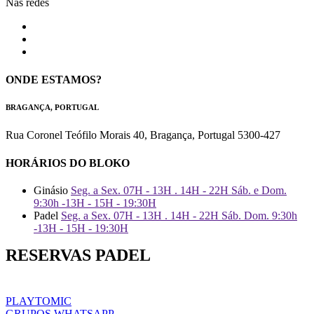
Nas redes
ONDE ESTAMOS?
BRAGANÇA, PORTUGAL
Rua Coronel Teófilo Morais 40, Bragança, Portugal 5300-427
HORÁRIOS DO BLOKO
Ginásio
Seg. a Sex. 07H - 13H . 14H - 22H Sáb. e Dom.
9:30h -13H - 15H - 19:30H
Padel
Seg. a Sex. 07H - 13H . 14H - 22H Sáb. Dom. 9:30h
-13H - 15H - 19:30H
RESERVAS PADEL
PLAYTOMIC
GRUPOS WHATSAPP