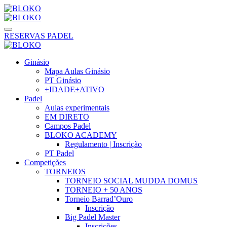
RESERVAS PADEL
Ginásio
Mapa Aulas Ginásio
PT Ginásio
+IDADE+ATIVO
Padel
Aulas experimentais
EM DIRETO
Campos Padel
BLOKO ACADEMY
Regulamento | Inscrição
PT Padel
Competições
TORNEIOS
TORNEIO SOCIAL MUDDA DOMUS
TORNEIO + 50 ANOS
Torneio Barrad’Ouro
Inscrição
Big Padel Master
Inscrições