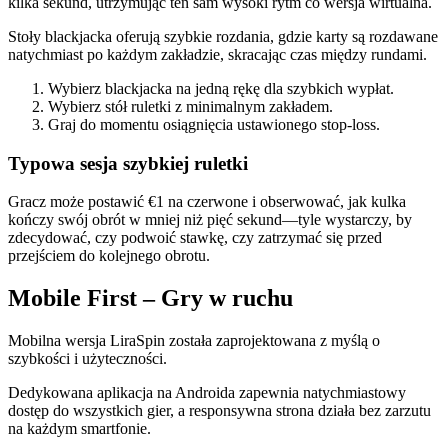
kilka sekund, utrzymując ten sam wysoki rytm co wersja wirtualna.
Stoły blackjacka oferują szybkie rozdania, gdzie karty są rozdawane
natychmiast po każdym zakładzie, skracając czas między rundami.
Wybierz blackjacka na jedną rękę dla szybkich wypłat.
Wybierz stół ruletki z minimalnym zakładem.
Graj do momentu osiągnięcia ustawionego stop‑loss.
Typowa sesja szybkiej ruletki
Gracz może postawić €1 na czerwone i obserwować, jak kulka
kończy swój obrót w mniej niż pięć sekund—tyle wystarczy, by
zdecydować, czy podwoić stawkę, czy zatrzymać się przed
przejściem do kolejnego obrotu.
Mobile First – Gry w ruchu
Mobilna wersja LiraSpin została zaprojektowana z myślą o
szybkości i użyteczności.
Dedykowana aplikacja na Androida zapewnia natychmiastowy
dostęp do wszystkich gier, a responsywna strona działa bez zarzutu
na każdym smartfonie.