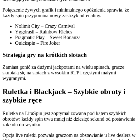
Połączenie żywych grafik i minimalnego opóźnienia sprawia, że
każdy spin przypomina nowy zastrzyk adrenaliny.
Nolimit City – Crazy Carnival
Yggdrasil – Rainbow Riches
Pragmatic Play – Sweet Bonanza
Quickspin – Fire Joker
Strategia gry na krótkich slotach
Zamiast gonić za dużymi jackpotami na wielu spinach, gracze
skupiają się na slotach z wysokim RTP i częstymi małymi
wygranymi.
Ruletka i Blackjack – Szybkie obroty i
szybkie ręce
Ruletka na LiraSpin jest zoptymalizowana pod kątem szybkich
obrotów; każdy spin trwa mniej niż dziesięć sekund od postawienia
zakładu do wyniku.
Opcja live ruletki pozwala graczom na obstawianie u live dealera w