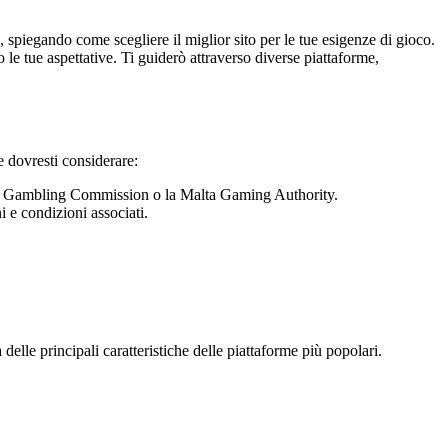
, spiegando come scegliere il miglior sito per le tue esigenze di gioco.
le tue aspettative. Ti guiderò attraverso diverse piattaforme,
e dovresti considerare:
 l’UK Gambling Commission o la Malta Gaming Authority.
i e condizioni associati.
delle principali caratteristiche delle piattaforme più popolari.