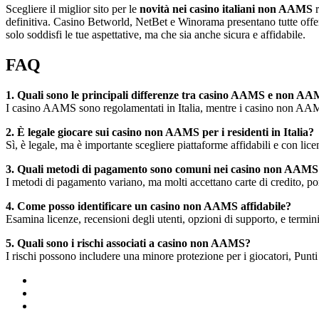
Scegliere il miglior sito per le
novità nei casino italiani non AAMS
r
definitiva. Casino Betworld, NetBet e Winorama presentano tutte offert
solo soddisfi le tue aspettative, ma che sia anche sicura e affidabile.
FAQ
1. Quali sono le principali differenze tra casino AAMS e non A
I casino AAMS sono regolamentati in Italia, mentre i casino non AAMS po
2. È legale giocare sui casino non AAMS per i residenti in Italia?
Sì, è legale, ma è importante scegliere piattaforme affidabili e con lice
3. Quali metodi di pagamento sono comuni nei casino non AAMS
I metodi di pagamento variano, ma molti accettano carte di credito, por
4. Come posso identificare un casino non AAMS affidabile?
Esamina licenze, recensioni degli utenti, opzioni di supporto, e termini 
5. Quali sono i rischi associati a casino non AAMS?
I rischi possono includere una minore protezione per i giocatori, Punti d