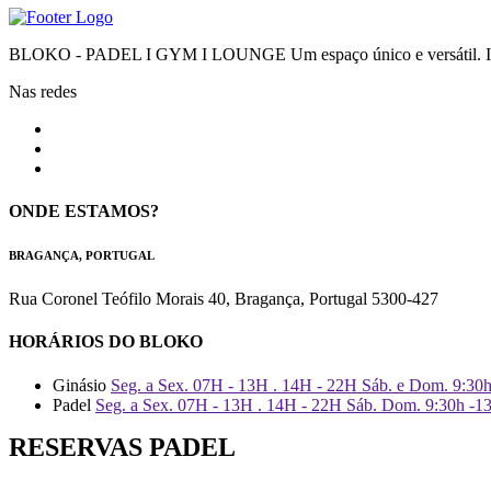
BLOKO - PADEL I GYM I LOUNGE Um espaço único e versátil. Impr
Nas redes
ONDE ESTAMOS?
BRAGANÇA, PORTUGAL
Rua Coronel Teófilo Morais 40, Bragança, Portugal 5300-427
HORÁRIOS DO BLOKO
Ginásio
Seg. a Sex. 07H - 13H . 14H - 22H Sáb. e Dom. 9:30
Padel
Seg. a Sex. 07H - 13H . 14H - 22H Sáb. Dom. 9:30h -1
RESERVAS PADEL