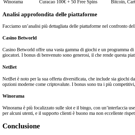
Winorama
Curacao
100€ + 50 Free Spins
Bitcoin, Car
Analisi approfondita delle piattaforme
Facciamo un’analisi più dettagliata delle piattaforme nel confronto de
Casino Betworld
Casino Betworld offre una vasta gamma di giochi e un programma di fede
giocatori. I bonus di benvenuto sono generosi, il che rende questa piat
NetBet
NetBet è noto per la sua offerta diversificata, che include sia gioch
opzioni moderne come criptovalute. I bonus sono tra i più competitivi,
Winorama
Winorama è più focalizzato sulle slot e il bingo, con un’interfaccia us
per alcuni utenti, e il supporto clienti è buono ma non eccellente rispet
Conclusione