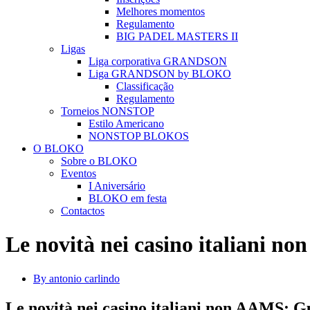
Melhores momentos
Regulamento
BIG PADEL MASTERS II
Ligas
Liga corporativa GRANDSON
Liga GRANDSON by BLOKO
Classificação
Regulamento
Torneios NONSTOP
Estilo Americano
NONSTOP BLOKOS
O BLOKO
Sobre o BLOKO
Eventos
I Aniversário
BLOKO em festa
Contactos
Le novità nei casino italiani n
By antonio carlindo
Le novità nei casino italiani non AAMS: Gui