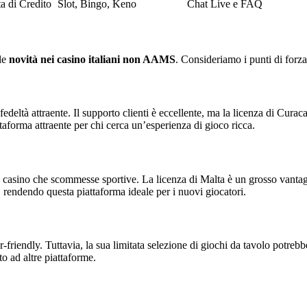
ta di Credito
Slot, Bingo, Keno
Chat Live e FAQ
lle
novità nei casino italiani non AAMS
. Consideriamo i punti di forza
ltà attraente. Il supporto clienti è eccellente, ma la licenza di Curac
taforma attraente per chi cerca un’esperienza di gioco ricca.
i da casino che scommesse sportive. La licenza di Malta è un grosso van
 rendendo questa piattaforma ideale per i nuovi giocatori.
er-friendly. Tuttavia, la sua limitata selezione di giochi da tavolo potre
to ad altre piattaforme.